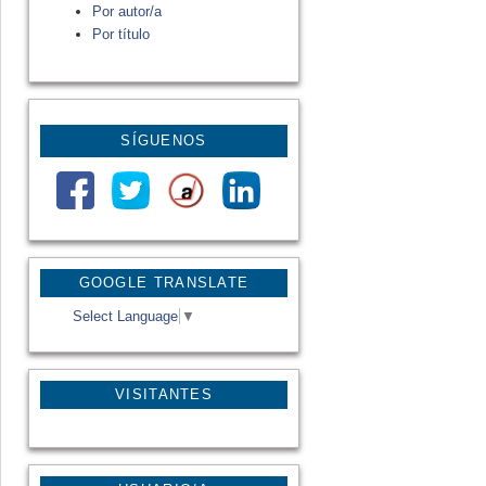
Por autor/a
Por título
SÍGUENOS
GOOGLE TRANSLATE
Select Language
▼
VISITANTES