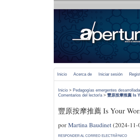
Inicio
Acerca de
Iniciar sesión
Regis
Inicio
>
Pedagogías emergentes desarrolladas 
Comentarios del lector/a
>
豐原按摩推薦 Is Your
豐原按摩推薦 Is Your Worst E
por
Martina Baudinet
(2024-11-
RESPONDER AL CORREO ELECTRÃ³NICO