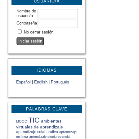
USUARIO/A
Nombre de
usuario/a
Contraseña
No cerrar sesión
IDIOMAS
Español
|
English
|
Portugués
PALABRAS CLAVE
TIC
ambientes
MOOC
virtuales de aprendizaje
aprendizaje colaborativo
aprendizaje
en línea
aprendizaje semipresencial