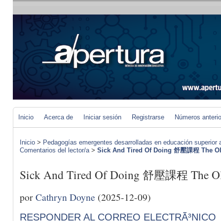
Inicio
Acerca de
Iniciar sesión
Registrarse
Números anteri
Inicio
>
Pedagogías emergentes desarrolladas en educación superior a 
Comentarios del lector/a
>
Sick And Tired Of Doing 舒壓課程 The Ol
Sick And Tired Of Doing 舒壓課程 The Ol
por
Cathryn Doyne
(2025-12-09)
RESPONDER AL CORREO ELECTRÃ³NICO