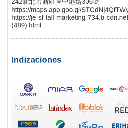
242新北市新莊區中港路306號
https://maps.app.goo.gl/STGdNj4QfTW
https://je-sf-tall-marketing-734.b-cdn.n
(489).html
Indizaciones