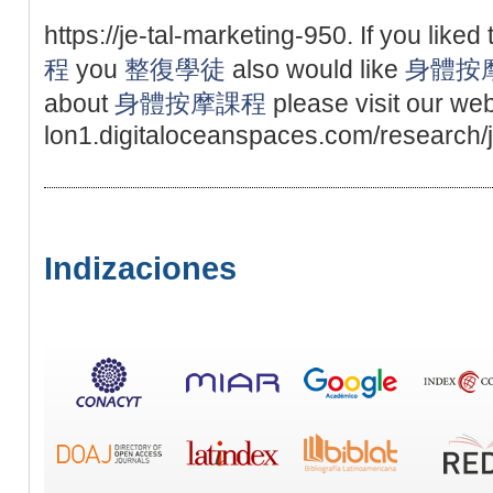
https://je-tal-marketing-950. If you liked 
程
you
整復學徒
also would like
身體按
about
身體按摩課程
please visit our we
lon1.digitaloceanspaces.com/research/j
Indizaciones