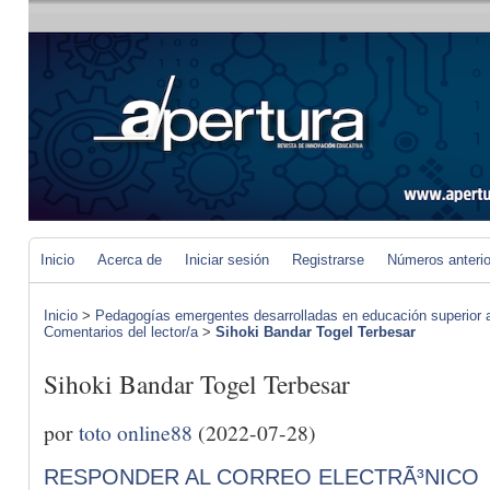
Inicio
Acerca de
Iniciar sesión
Registrarse
Números anteri
Inicio
>
Pedagogías emergentes desarrolladas en educación superior a 
Comentarios del lector/a
>
Sihoki Bandar Togel Terbesar
Sihoki Bandar Togel Terbesar
por
toto online88
(2022-07-28)
RESPONDER AL CORREO ELECTRÃ³NICO