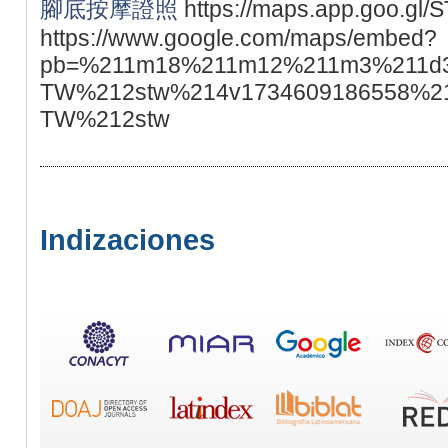
腳底按摩證照
https://maps.app.goo.gl
https://www.google.com/maps/embed?
pb=%211m18%211m12%211m3%211d36
TW%212stw%214v1734609186558%2
TW%212stw
Indizaciones