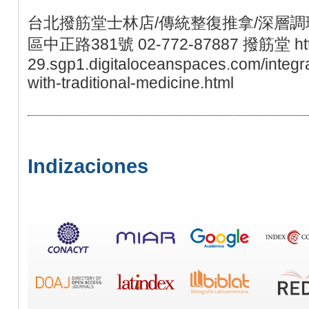
台北撥筋堂士林店/傳統整復推拿/深層調理
區中正路381號 02-772-87887 撥筋堂 https
29.sgp1.digitaloceanspaces.com/integr
with-traditional-medicine.html
Indizaciones