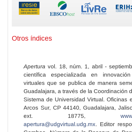
Otros índices
Apertura
vol. 18, núm. 1, abril - septiem
científica especializada en innovaci
virtuales que se publica de manera seme
Guadalajara, a través de la Coordinación 
Sistema de Universidad Virtual. Oficinas 
Arcos Sur, CP 44140, Guadalajara, Jalisc
ext. 18775,
www.
apertura@udgvirtual.udg.mx
. Editor resp