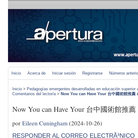
Inicio
Acerca de
Iniciar sesión
Registrarse
Números anteri
Inicio
>
Pedagogías emergentes desarrolladas en educación superior a 
Comentarios del lector/a
>
Now You can Have Your 台中國術館推薦 Ac
Now You can Have Your 台中國術館推薦 Ac
por
Eileen Cuningham
(2024-10-26)
RESPONDER AL CORREO ELECTRÃ³NICO