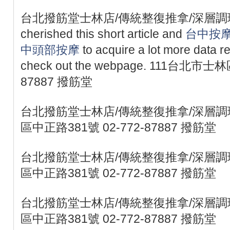
台北撥筋堂士林店/傳統整復推拿/深層調理/職
cherished this short article and
台中按
中頭部按摩
to acquire a lot more data re
check out the webpage. 111台北市
87887 撥筋堂
台北撥筋堂士林店/傳統整復推拿/深層調理
區中正路381號 02-772-87887 撥筋堂
台北撥筋堂士林店/傳統整復推拿/深層調理
區中正路381號 02-772-87887 撥筋堂
台北撥筋堂士林店/傳統整復推拿/深層調理
區中正路381號 02-772-87887 撥筋堂