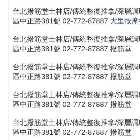
台北撥筋堂士林店/傳統整復推拿/深層調理
區中正路381號 02-772-87887
大里按摩
台北撥筋堂士林店/傳統整復推拿/深層調理
區中正路381號 02-772-87887 撥筋堂
台北撥筋堂士林店/傳統整復推拿/深層調理
區中正路381號 02-772-87887 撥筋堂
台北撥筋堂士林店/傳統整復推拿/深層調理
區中正路381號 02-772-87887 撥筋堂
台北撥筋堂士林店/傳統整復推拿/深層調理
區中正路381號 02-772-87887 撥筋堂