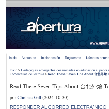
Inicio
Acerca de
Iniciar sesión
Registrarse
Números anteri
Inicio
>
Pedagogías emergentes desarrolladas en educación superior a 
Comentarios del lector/a
>
Read These Seven Tips About 台北外燴 To
Read These Seven Tips About 台北外燴 To 
por
Chelsea Gill
(2024-10-30)
RESPONDER AL CORREO ELECTRÃ³NICO