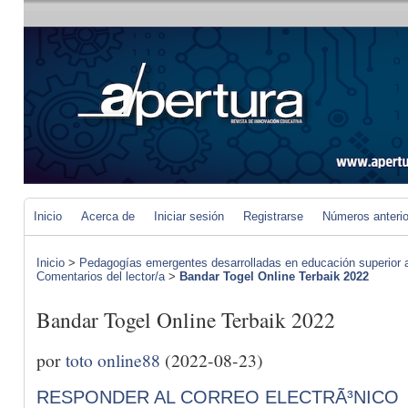
Inicio
Acerca de
Iniciar sesión
Registrarse
Números anteri
Inicio
>
Pedagogías emergentes desarrolladas en educación superior a 
Comentarios del lector/a
>
Bandar Togel Online Terbaik 2022
Bandar Togel Online Terbaik 2022
por
toto online88
(2022-08-23)
RESPONDER AL CORREO ELECTRÃ³NICO