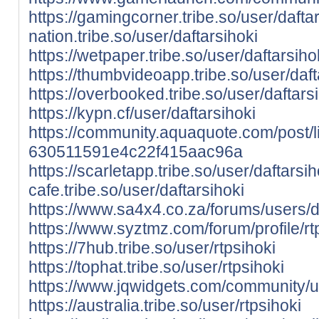
https://gamingcorner.tribe.so/user/dafta
nation.tribe.so/user/daftarsihoki
https://wetpaper.tribe.so/user/daftarsiho
https://thumbvideoapp.tribe.so/user/daft
https://overbooked.tribe.so/user/daftars
https://kypn.cf/user/daftarsihoki
https://community.aquaquote.com/post/l
630511591e4c22f415aac96a
https://scarletapp.tribe.so/user/daftarsih
cafe.tribe.so/user/daftarsihoki
https://www.sa4x4.co.za/forums/users/da
https://www.syztmz.com/forum/profile/rt
https://7hub.tribe.so/user/rtpsihoki
https://tophat.tribe.so/user/rtpsihoki
https://www.jqwidgets.com/community/us
https://australia.tribe.so/user/rtpsihoki