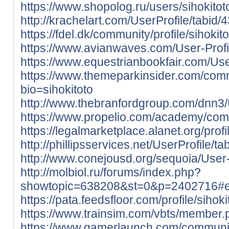
https://www.shopolog.ru/users/sihokitot
http://krachelart.com/UserProfile/tabid
https://fdel.dk/community/profile/sihokito
https://www.avianwaves.com/User-Profi
https://www.equestrianbookfair.com/Use
https://www.themeparkinsider.com/co
bio=sihokitoto
http://www.thebranfordgroup.com/dnn3/
https://www.propelio.com/academy/commu
https://legalmarketplace.alanet.org/prof
http://phillipsservices.net/UserProfile/
http://www.conejousd.org/sequoia/User
http://molbiol.ru/forums/index.php?
showtopic=638208&st=0&p=2402716#e
https://pata.feedsfloor.com/profile/sihoki
https://www.trainsim.com/vbts/member.
https://www.gamerlaunch.com/communi