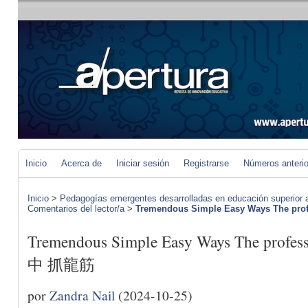
Inicio
Acerca de
Iniciar sesión
Registrarse
Números anteri
Inicio
>
Pedagogías emergentes desarrolladas en educación superior a 
Comentarios del lector/a
>
Tremendous Simple Easy Ways The profe
Tremendous Simple Easy Ways The profess
中 抓龍筋
por
Zandra Nail
(2024-10-25)