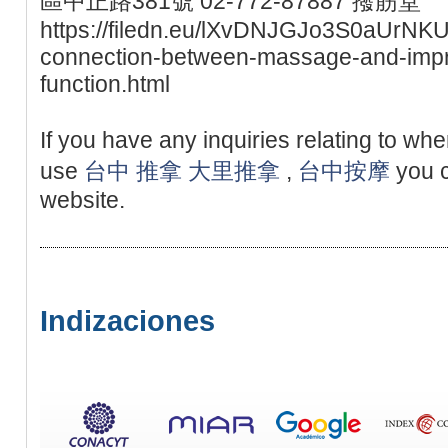
區中正路381號 02-772-87887 撥筋堂
https://filedn.eu/lXvDNJGJo3S0aUrNKU
connection-between-massage-and-impr
function.html
If you have any inquiries relating to wh
use
台中 推拿
大里推拿
,
台中按摩
you c
website.
Indizaciones