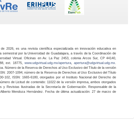
 de 2026, es una revista científica especializada en innovación educativa en
a semestral por la Universidad de Guadalajara, a través de la Coordinación de
ersidad Virtual. Oficinas en Av. La Paz 2453, colonia Arcos Sur, CP 44140,
888, ext. 18775,
www.udgvirtual.udg.mx/apertura
,
apertura@udgvirtual.udg.mx
.
a. Número de la Reserva de Derechos al Uso Exclusivo del Título de la versión
SSN: 2007-1094; número de la Reserva de Derechos al Uso Exclusivo del Título
0-102, ISSN: 1665-6180, otorgados por el Instituto Nacional del Derecho de
 número de Licitud de contenido: 11022 de la versión impresa, ambos otorgados
nes y Revistas Ilustradas de la Secretaría de Gobernación. Responsable de la
o Alberto Mendoza Hernández. Fecha de última actualización: 27 de marzo de