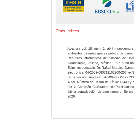
Otros índices
Apertura
vol. 18, núm. 1, abril - septiembre
ambientes virtuales que se publica de maner
Recursos Informativos del Sistema de Univ
Guadalajara, Jalisco, México. Tel.: 3268-8
Editor responsable: Dr. Rafael Morales Gambo
electrónica: 04-2009-080712102200-203, e-I
de la versión impresa: 04-2009-12151227330
Autor. Número de Licitud de Título: 13449 y
por la Comisión Calificadora de Publicacio
última actualización de este número: Sergi
2026.