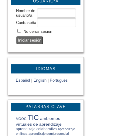
USUARIO/A
Nombre de
usuario/a
Contraseña
No cerrar sesión
IDIOMAS
Español
|
English
|
Portugués
PALABRAS CLAVE
TIC
ambientes
MOOC
virtuales de aprendizaje
aprendizaje colaborativo
aprendizaje
en línea
aprendizaje semipresencial