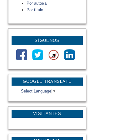
Por autor/a
Por título
SÍGUENOS
GOOGLE TRANSLATE
Select Language
▼
VISITANTES