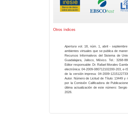
Otros índices
Apertura
vol. 18, núm. 1, abril - septiembre
ambientes virtuales que se publica de maner
Recursos Informativos del Sistema de Univ
Guadalajara, Jalisco, México. Tel.: 3268-8
Editor responsable: Dr. Rafael Morales Gambo
electrónica: 04-2009-080712102200-203, e-I
de la versión impresa: 04-2009-12151227330
Autor. Número de Licitud de Título: 13449 y
por la Comisión Calificadora de Publicacio
última actualización de este número: Sergi
2026.