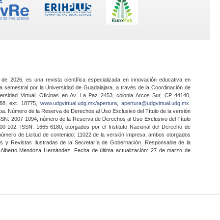
 de 2026, es una revista científica especializada en innovación educativa en
a semestral por la Universidad de Guadalajara, a través de la Coordinación de
ersidad Virtual. Oficinas en Av. La Paz 2453, colonia Arcos Sur, CP 44140,
888, ext. 18775,
www.udgvirtual.udg.mx/apertura
,
apertura@udgvirtual.udg.mx
.
a. Número de la Reserva de Derechos al Uso Exclusivo del Título de la versión
SSN: 2007-1094; número de la Reserva de Derechos al Uso Exclusivo del Título
0-102, ISSN: 1665-6180, otorgados por el Instituto Nacional del Derecho de
 número de Licitud de contenido: 11022 de la versión impresa, ambos otorgados
nes y Revistas Ilustradas de la Secretaría de Gobernación. Responsable de la
o Alberto Mendoza Hernández. Fecha de última actualización: 27 de marzo de