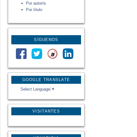
Por autor/a
Por título
SÍGUENOS
GOOGLE TRANSLATE
Select Language
▼
VISITANTES