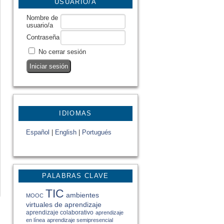
USUARIO/A
Nombre de
usuario/a
Contraseña
No cerrar sesión
IDIOMAS
Español
|
English
|
Portugués
PALABRAS CLAVE
TIC
ambientes
MOOC
virtuales de aprendizaje
aprendizaje colaborativo
aprendizaje
en línea
aprendizaje semipresencial