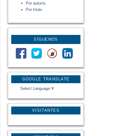
Por autor/a
Por título
SÍGUENOS
GOOGLE TRANSLATE
Select Language
▼
VISITANTES