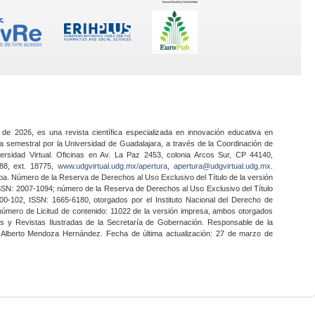
 de 2026, es una revista científica especializada en innovación educativa en
a semestral por la Universidad de Guadalajara, a través de la Coordinación de
ersidad Virtual. Oficinas en Av. La Paz 2453, colonia Arcos Sur, CP 44140,
888, ext. 18775,
www.udgvirtual.udg.mx/apertura
,
apertura@udgvirtual.udg.mx
.
a. Número de la Reserva de Derechos al Uso Exclusivo del Título de la versión
SSN: 2007-1094; número de la Reserva de Derechos al Uso Exclusivo del Título
0-102, ISSN: 1665-6180, otorgados por el Instituto Nacional del Derecho de
 número de Licitud de contenido: 11022 de la versión impresa, ambos otorgados
nes y Revistas Ilustradas de la Secretaría de Gobernación. Responsable de la
o Alberto Mendoza Hernández. Fecha de última actualización: 27 de marzo de