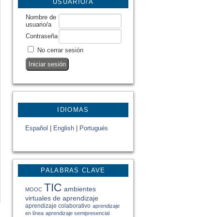
USUARIO/A
Nombre de
usuario/a
Contraseña
No cerrar sesión
IDIOMAS
Español
|
English
|
Portugués
PALABRAS CLAVE
TIC
ambientes
MOOC
virtuales de aprendizaje
aprendizaje colaborativo
aprendizaje
en línea
aprendizaje semipresencial