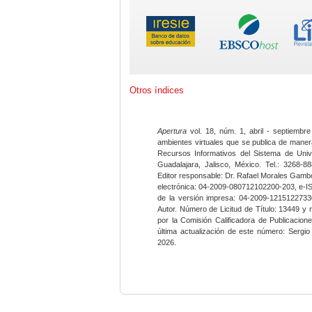
Otros índices
Apertura
vol. 18, núm. 1, abril - septiembre
ambientes virtuales que se publica de maner
Recursos Informativos del Sistema de Univ
Guadalajara, Jalisco, México. Tel.: 3268-8
Editor responsable: Dr. Rafael Morales Gambo
electrónica: 04-2009-080712102200-203, e-I
de la versión impresa: 04-2009-12151227330
Autor. Número de Licitud de Título: 13449 y
por la Comisión Calificadora de Publicacio
última actualización de este número: Sergi
2026.