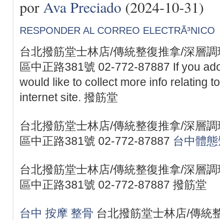
por
Ava Preciado
(2024-10-31)
RESPONDER AL CORREO ELECTRÃ³NICO
台北撥筋堂士林店/傳統整復推拿/深層調理
區中正路381號 02-772-87887 If you adored
would like to collect more info relating t
internet site. 撥筋堂
台北撥筋堂士林店/傳統整復推拿/深層調理
區中正路381號 02-772-87887
台中體態
台北撥筋堂士林店/傳統整復推拿/深層調理
區中正路381號 02-772-87887 撥筋堂
台中 按摩 整骨
台北撥筋堂士林店/傳統整