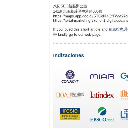
八拓SEO新莊辦公室
242新北市新莊區中港路306號
https://maps.app.goo.gl/STGdNj4QfTWyt97q
https://je-tal-marketing-976.lon1.digitalocea
If you loved this short article and
腳底按摩課
學
kindly go to our web-page.
Indizaciones