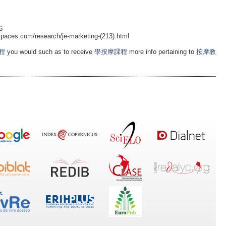
6
nspaces.com/research/je-marketing-(213).html
程
you would such as to receive
學按摩課程
more info pertaining to
按摩教