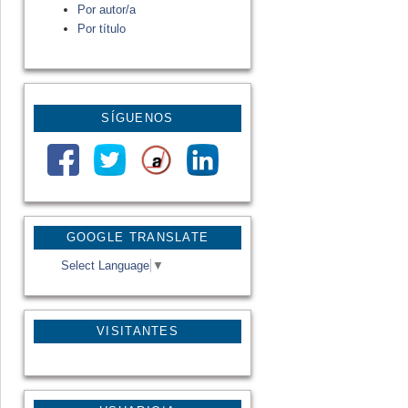
Por autor/a
Por título
SÍGUENOS
GOOGLE TRANSLATE
Select Language
▼
VISITANTES