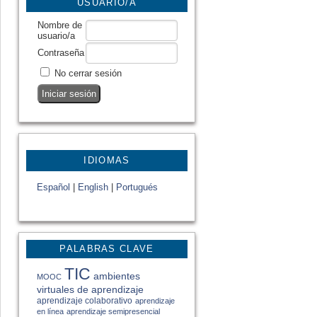
USUARIO/A
Nombre de
usuario/a
Contraseña
No cerrar sesión
IDIOMAS
Español
|
English
|
Portugués
PALABRAS CLAVE
TIC
ambientes
MOOC
virtuales de aprendizaje
aprendizaje colaborativo
aprendizaje
en línea
aprendizaje semipresencial