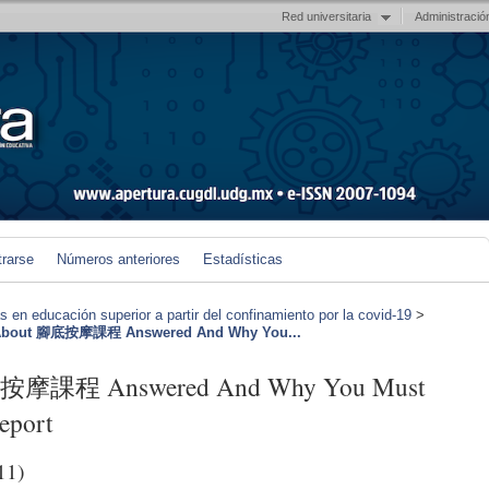
Red universitaria
Administració
trarse
Números anteriores
Estadísticas
en educación superior a partir del confinamiento por la covid-19
>
 About 腳底按摩課程 Answered And Why You...
腳底按摩課程 Answered And Why You Must
eport
11)