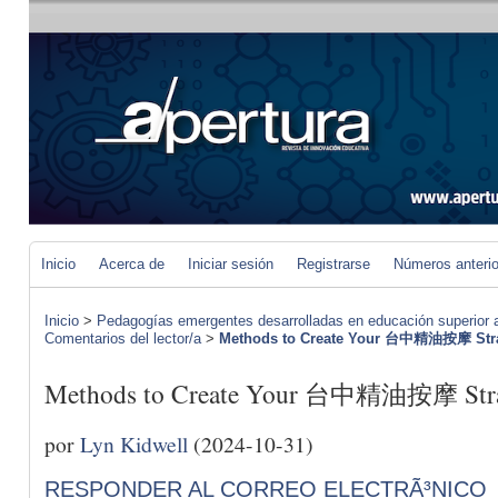
Inicio
Acerca de
Iniciar sesión
Registrarse
Números anteri
Inicio
>
Pedagogías emergentes desarrolladas en educación superior a 
Comentarios del lector/a
>
Methods to Create Your 台中精油按摩 Strat
Methods to Create Your 台中精油按摩 Strat
por
Lyn Kidwell
(2024-10-31)
RESPONDER AL CORREO ELECTRÃ³NICO