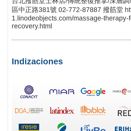
台北撥筋堂士林店/傳統整復推拿/深層調理
區中正路381號 02-772-87887 撥筋堂 https:/
1.linodeobjects.com/massage-therapy-fo
recovery.html
Indizaciones