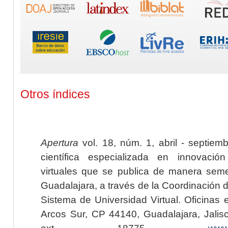
Otros índices
Apertura
vol. 18, núm. 1, abril - septiem
científica especializada en innovaci
virtuales que se publica de manera seme
Guadalajara, a través de la Coordinación 
Sistema de Universidad Virtual. Oficinas 
Arcos Sur, CP 44140, Guadalajara, Jalisc
ext. 18775,
www.