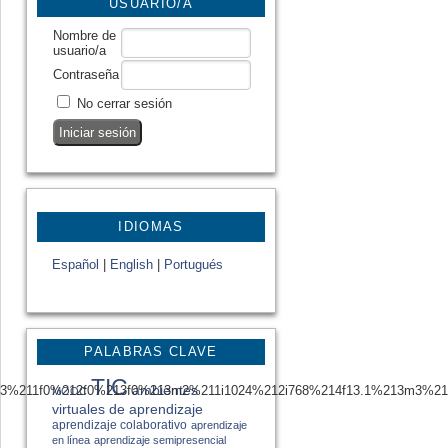
USUARIO/A
Nombre de
usuario/a
Contraseña
No cerrar sesión
IDIOMAS
Español
|
English
|
Portugués
PALABRAS CLAVE
TIC
ambientes
3%211f0%212f0%213f0%213m2%211i1024%212i768%214f13.1%213m3%21
MOOC
virtuales de aprendizaje
aprendizaje colaborativo
aprendizaje
en línea
aprendizaje semipresencial