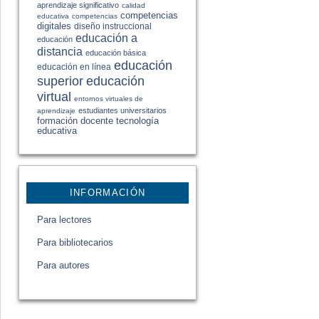
aprendizaje significativo
calidad
competencias
educativa
competencias
digitales
diseño instruccional
educación a
educación
distancia
educación básica
educación
educación en línea
educación
superior
virtual
entornos virtuales de
estudiantes universitarios
aprendizaje
formación docente
tecnología
educativa
INFORMACIÓN
Para lectores
Para bibliotecarios
Para autores