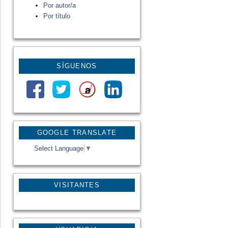
Por autor/a
Por título
SÍGUENOS
GOOGLE TRANSLATE
Select Language
▼
VISITANTES