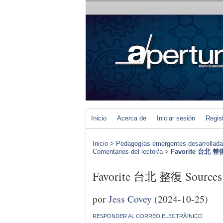
Inicio
Acerca de
Iniciar sesión
Regis
Inicio
>
Pedagogías emergentes desarrolladas 
Comentarios del lector/a
>
Favorite 台北 整復
Favorite 台北 整復 Sources
por
Jess Covey
(2024-10-25)
RESPONDER AL CORREO ELECTRÃ³NICO