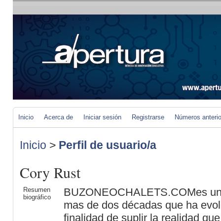
Inicio
Acerca de
Iniciar sesión
Registrarse
Números anteri
Inicio
>
Perfil de usuario/a
Cory Rust
Resumen
BUZONEOCHALETS.COMes una 
biográfico
mas de dos décadas que ha evol
finalidad de suplir la realidad qu