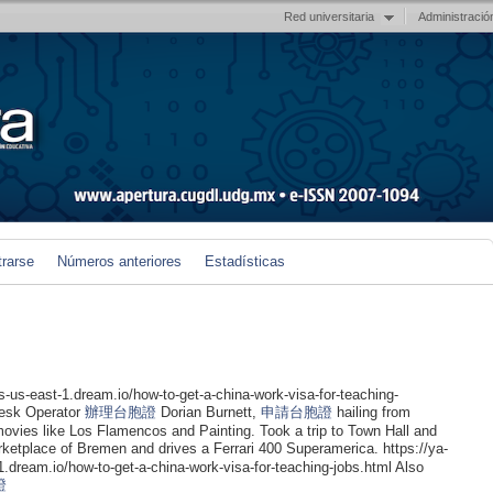
Red universitaria
Administració
trarse
Números anteriores
Estadísticas
s-us-east-1.dream.io/how-to-get-a-china-work-visa-for-teaching-
Desk Operator
辦理台胞證
Dorian Burnett,
申請台胞證
hailing from
vies like Los Flamencos and Painting. Took a trip to Town Hall and
ketplace of Bremen and drives a Ferrari 400 Superamerica. https://ya-
1.dream.io/how-to-get-a-china-work-visa-for-teaching-jobs.html Also
證