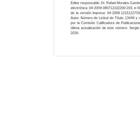
Editor responsable: Dr. Rafael Morales Gambo
electrónica: 04-2009-080712102200-203, e-I
de la versión impresa: 04-2009-12151227330
Autor. Número de Licitud de Título: 13449 y
por la Comisión Calificadora de Publicacio
última actualización de este número: Sergi
2026.