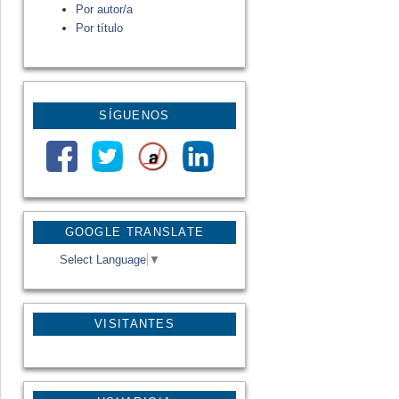
Por autor/a
Por título
SÍGUENOS
GOOGLE TRANSLATE
Select Language
▼
VISITANTES