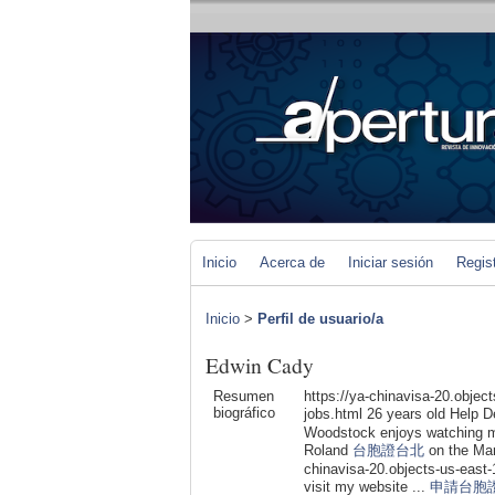
Inicio
Acerca de
Iniciar sesión
Regis
Inicio
>
Perfil de usuario/a
Edwin Cady
Resumen
https://ya-chinavisa-20.object
biográfico
jobs.html 26 years old Help 
Woodstock enjoys watching mo
Roland
台胞證台北
on the Mar
chinavisa-20.objects-us-east-
visit my website ...
申請台胞