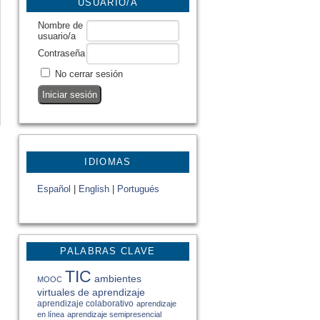
USUARIO/A
Nombre de
usuario/a
Contraseña
No cerrar sesión
IDIOMAS
Español
|
English
|
Portugués
PALABRAS CLAVE
TIC
ambientes
MOOC
virtuales de aprendizaje
aprendizaje colaborativo
aprendizaje
en línea
aprendizaje semipresencial