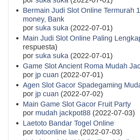
por
suka suka
(2022-07-01)
Bermain Judi Slot Online Termurah 1
money, Bank
por
suka suka
(2022-07-01)
Main Judi Slot Online Paling Lengk
respuesta)
por
suka suka
(2022-07-01)
Game Slot Ancient Roma Mudah Jac
por
jp cuan
(2022-07-01)
Agen Slot Gacor Spadegaming Mu
por
jp cuan
(2022-07-02)
Main Game Slot Gacor Fruit Party
por
mudah jackpot88
(2022-07-03)
Laetoto Bandar Togel Online
por
totoonline lae
(2022-07-03)