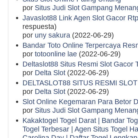
por
Situs Judi Slot Gampang Menan
Javaslot88 Link Agen Slot Gacor Rtp 
respuesta)
por
uny sakura
(2022-06-29)
Bandar Toto Online Terpercaya Resm
por
totoonline lae
(2022-06-29)
Deltaslot88 Situs Resmi Slot Gacor 
por
Delta Slot
(2022-06-29)
DELTASLOT88 SITUS RESMI SLO
por
Delta Slot
(2022-06-29)
Slot Online Kegemaran Para Betor D
por
Situs Judi Slot Gampang Menan
Kakaktogel Togel Darat | Bandar Tog
Togel Terbesar | Agen Situs Togel Ha
Carolina Day | Daftar Togel Lengkap 