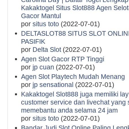
Kakaktogel Situs Slot888 Agen Selot
Gacor Mantul
por
situs toto
(2022-07-01)
DELTASLOT88 SITUS SLOT ONLINE
PASIFIK
por
Delta Slot
(2022-07-01)
Agen Slot Gacor RTP Tinggi
por
jp cuan
(2022-07-01)
Agen Slot Playtech Mudah Menang
por
jp sensational
(2022-07-01)
Kakaktogel Slot888 juga memiliki la
customer service dan livechat yang 
memebantu anda selama 24 jam
por
situs toto
(2022-07-01)
Bandar Judi Slot Online Paling Leng