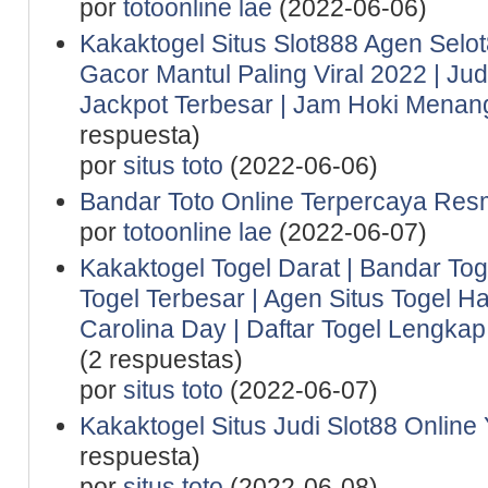
por
totoonline lae
(2022-06-06)
Kakaktogel Situs Slot888 Agen Selot
Gacor Mantul Paling Viral 2022 | Ju
Jackpot Terbesar | Jam Hoki Menan
respuesta)
por
situs toto
(2022-06-06)
Bandar Toto Online Terpercaya Resm
por
totoonline lae
(2022-06-07)
Kakaktogel Togel Darat | Bandar Tog
Togel Terbesar | Agen Situs Togel Ha
Carolina Day | Daftar Togel Lengkap 
(2 respuestas)
por
situs toto
(2022-06-07)
Kakaktogel Situs Judi Slot88 Online
respuesta)
por
situs toto
(2022-06-08)