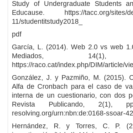
Study of Undergraduate Students an
Educause. https://tacc.org/sites/def
11/studentitstudy2018_
pdf
García, L. (2014). Web 2.0 vs web 1.0
Mediados, 14(1
https://raco.cat/index.php/DIM/article/v
González, J. y Pazmiño, M. (2015). Cá
Alfa de Cronbach para el caso de val
interna de un cuestionario, con dos po
Revista Publicando, 2(1), pp
resolving.org/urn:nbn:de:0168-ssoar-4
Hernández, R. y Torres, C. P. (2