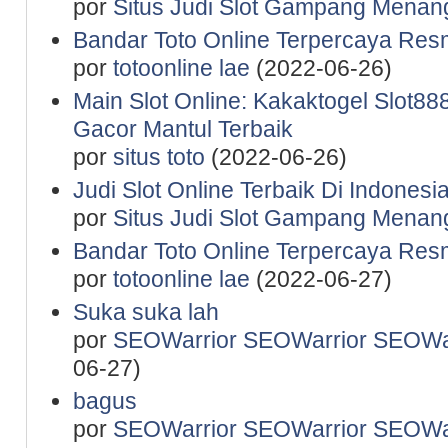
por
Situs Judi Slot Gampang Menan
Bandar Toto Online Terpercaya Resm
por
totoonline lae
(2022-06-26)
Main Slot Online: Kakaktogel Slot888
Gacor Mantul Terbaik
por
situs toto
(2022-06-26)
Judi Slot Online Terbaik Di Indones
por
Situs Judi Slot Gampang Menan
Bandar Toto Online Terpercaya Resm
por
totoonline lae
(2022-06-27)
Suka suka lah
por
SEOWarrior SEOWarrior SEOWar
06-27)
bagus
por
SEOWarrior SEOWarrior SEOWar