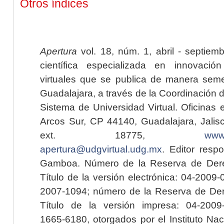
Otros índices
Apertura
vol. 18, núm. 1, abril - septiem
científica especializada en innovaci
virtuales que se publica de manera seme
Guadalajara, a través de la Coordinación 
Sistema de Universidad Virtual. Oficinas 
Arcos Sur, CP 44140, Guadalajara, Jalisc
ext. 18775,
www.
apertura@udgvirtual.udg.mx
. Editor resp
Gamboa. Número de la Reserva de Dere
Título de la versión electrónica: 04-200
2007-1094; número de la Reserva de Der
Título de la versión impresa: 04-200
1665-6180, otorgados por el Instituto Nac