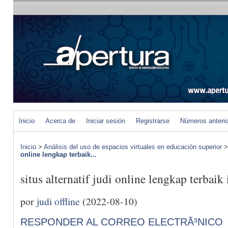
Inicio
Acerca de
Iniciar sesión
Registrarse
Números anteri
Inicio
>
Análisis del uso de espacios virtuales en educación superior
online lengkap terbaik...
situs alternatif judi online lengkap terbaik
por
judi offline
(2022-08-10)
RESPONDER AL CORREO ELECTRÃ³NICO