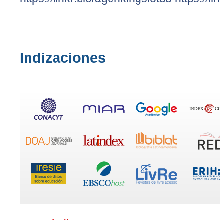
Indizaciones