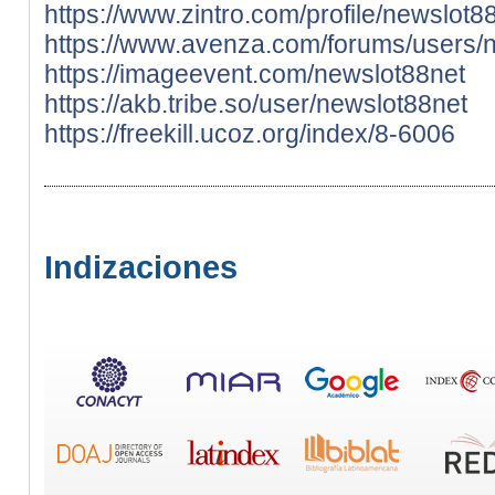
https://www.zintro.com/profile/newslot8
https://www.avenza.com/forums/users/n
https://imageevent.com/newslot88net
https://akb.tribe.so/user/newslot88net
https://freekill.ucoz.org/index/8-6006
Indizaciones