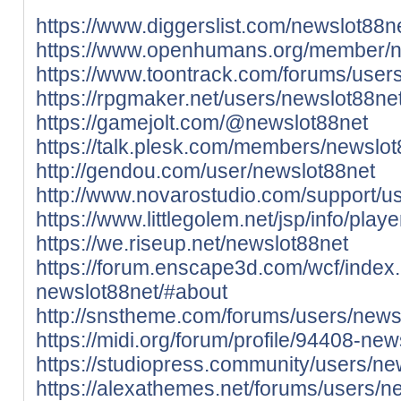
https://www.diggerslist.com/newslot88n
https://www.openhumans.org/member/n
https://www.toontrack.com/forums/user
https://rpgmaker.net/users/newslot88net
https://gamejolt.com/@newslot88net
https://talk.plesk.com/members/newslo
http://gendou.com/user/newslot88net
http://www.novarostudio.com/support/u
https://www.littlegolem.net/jsp/info/pla
https://we.riseup.net/newslot88net
https://forum.enscape3d.com/wcf/index
newslot88net/#about
http://snstheme.com/forums/users/news
https://midi.org/forum/profile/94408-ne
https://studiopress.community/users/ne
https://alexathemes.net/forums/users/n