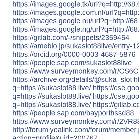
https://images.google.tk/url?q=http://68
https://images.google.com.nf/url?q=http
https://images.google.nu/url?q=http://68
https://images.google.ng/url?q=http://68
https://gitlab.com/-/snippets/2359454
https://ameblo.jp/sukaslot88live/entry
https://orcid.org/0000-0003-4687-5876
https://people.sap.com/sukaslot88live
https://www.surveymonkey.com/r/CS6
https://archive.org/details/@suka_slot
h
q=https://sukaslot88.live/
https://cse.goo
q=https://sukaslot88.live/
https://cse.goo
q=https://sukaslot88.live/
https://gitlab.
https://people.sap.com/bayporthssd88
https://www.surveymonkey.com/r/2VR
http://forum.yealink.com/forum/member
action=profile&uid=200767