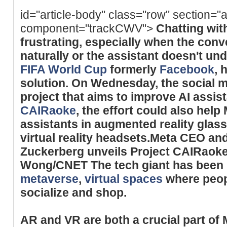
id="article-body" class="row" section="a
component="trackCWV">
Chatting with
frustrating, especially when the conv
naturally or the assistant doesn't u
FIFA World Cup
formerly
Facebook
, 
solution. On Wednesday, the social m
project that aims to improve AI assis
CAIRaoke
, the effort could also help
assistants in augmented reality glas
virtual reality headsets.Meta CEO an
Zuckerberg unveils Project CAIRaok
Wong/CNET The tech giant has been b
metaverse
,
virtual spaces
where peopl
socialize and shop.
AR and VR are both a crucial part of M