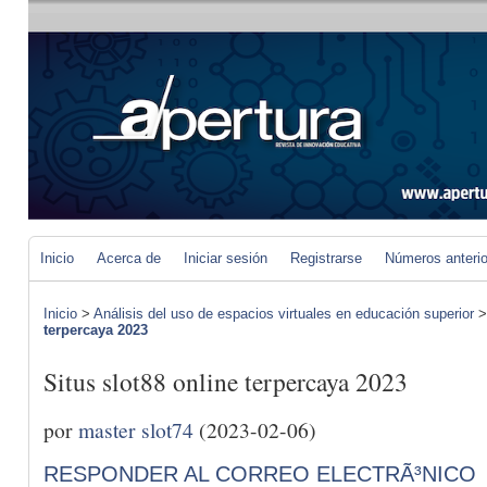
Inicio
Acerca de
Iniciar sesión
Registrarse
Números anteri
Inicio
>
Análisis del uso de espacios virtuales en educación superior
terpercaya 2023
Situs slot88 online terpercaya 2023
por
master slot74
(2023-02-06)
RESPONDER AL CORREO ELECTRÃ³NICO