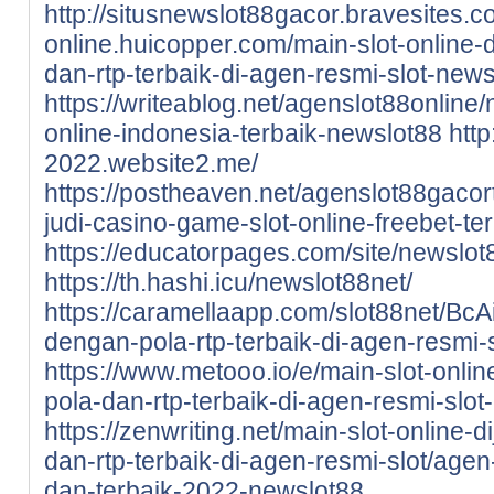
http://situsnewslot88gacor.bravesites.c
online.huicopper.com/main-slot-online-
dan-rtp-terbaik-di-agen-resmi-slot-news
https://writeablog.net/agenslot88online/
online-indonesia-terbaik-newslot88
http
2022.website2.me/
https://postheaven.net/agenslot88gacort
judi-casino-game-slot-online-freebet-te
https://educatorpages.com/site/newslot
https://th.hashi.icu/newslot88net/
https://caramellaapp.com/slot88net/BcA
dengan-pola-rtp-terbaik-di-agen-resmi-s
https://www.metooo.io/e/main-slot-onli
pola-dan-rtp-terbaik-di-agen-resmi-slot
https://zenwriting.net/main-slot-online
dan-rtp-terbaik-di-agen-resmi-slot/agen-
dan-terbaik-2022-newslot88