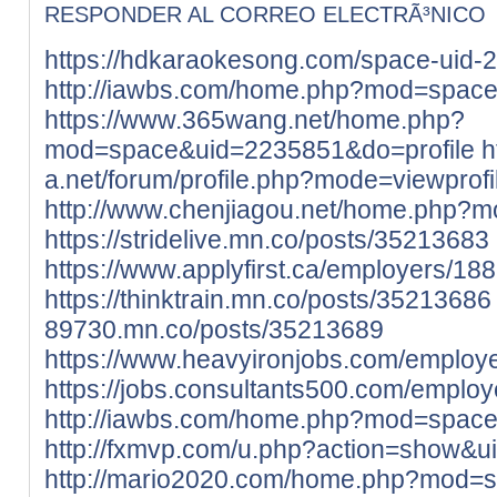
RESPONDER AL CORREO ELECTRÃ³NICO
https://hdkaraokesong.com/space-uid-
http://iawbs.com/home.php?mod=spac
https://www.365wang.net/home.php?
mod=space&uid=2235851&do=profile
h
a.net/forum/profile.php?mode=viewprof
http://www.chenjiagou.net/home.php
https://stridelive.mn.co/posts/35213683
https://www.applyfirst.ca/employers/18
https://thinktrain.mn.co/posts/35213686
89730.mn.co/posts/35213689
https://www.heavyironjobs.com/employ
https://jobs.consultants500.com/emplo
http://iawbs.com/home.php?mod=spac
http://fxmvp.com/u.php?action=show&
http://mario2020.com/home.php?mod=