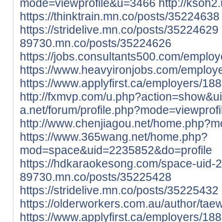
mode=viewprofile&u=3466
http://ksoh2
https://thinktrain.mn.co/posts/35224638
https://stridelive.mn.co/posts/35224629
89730.mn.co/posts/35224626
https://jobs.consultants500.com/employ
https://www.heavyironjobs.com/employe
https://www.applyfirst.ca/employers/188
http://fxmvp.com/u.php?action=show&
a.net/forum/profile.php?mode=viewprof
http://www.chenjiagou.net/home.php
https://www.365wang.net/home.php?
mod=space&uid=2235852&do=profile
https://hdkaraokesong.com/space-uid-
89730.mn.co/posts/35225428
https://stridelive.mn.co/posts/35225432
https://olderworkers.com.au/author/ta
https://www.applyfirst.ca/employers/1