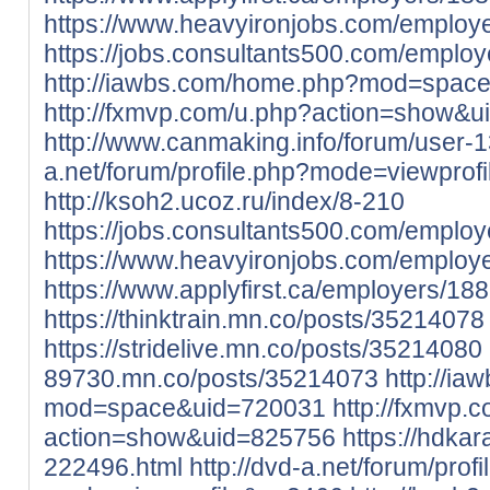
https://www.heavyironjobs.com/employ
https://jobs.consultants500.com/emplo
http://iawbs.com/home.php?mod=spac
http://fxmvp.com/u.php?action=show&
http://www.canmaking.info/forum/user-
a.net/forum/profile.php?mode=viewprof
http://ksoh2.ucoz.ru/index/8-210
https://jobs.consultants500.com/emplo
https://www.heavyironjobs.com/employ
https://www.applyfirst.ca/employers/18
https://thinktrain.mn.co/posts/35214078
https://stridelive.mn.co/posts/35214080
89730.mn.co/posts/35214073
http://i
mod=space&uid=720031
http://fxmvp.
action=show&uid=825756
https://hdka
222496.html
http://dvd-a.net/forum/prof