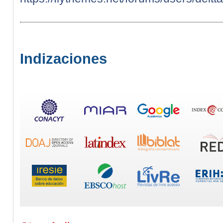
Indizaciones