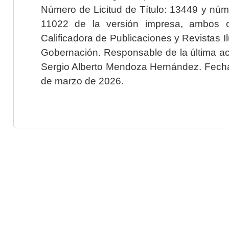
Número de Licitud de Título: 13449 y núme
11022 de la versión impresa, ambos o
Calificadora de Publicaciones y Revistas I
Gobernación. Responsable de la última ac
Sergio Alberto Mendoza Hernández. Fecha 
de marzo de 2026.