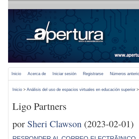
Inicio
Acerca de
Iniciar sesión
Registrarse
Números anteri
Inicio
>
Análisis del uso de espacios virtuales en educación superior
Ligo Partners
por
Sheri Clawson
(2023-02-01)
RESPONDER AL CORREO ELECTRÃ³NICO