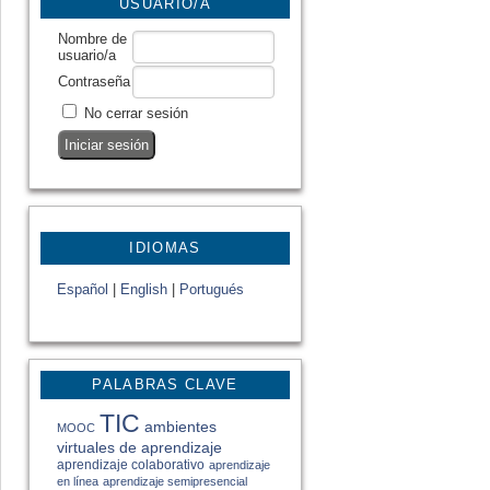
USUARIO/A
Nombre de
usuario/a
Contraseña
No cerrar sesión
IDIOMAS
Español
|
English
|
Portugués
PALABRAS CLAVE
TIC
ambientes
MOOC
virtuales de aprendizaje
aprendizaje colaborativo
aprendizaje
en línea
aprendizaje semipresencial