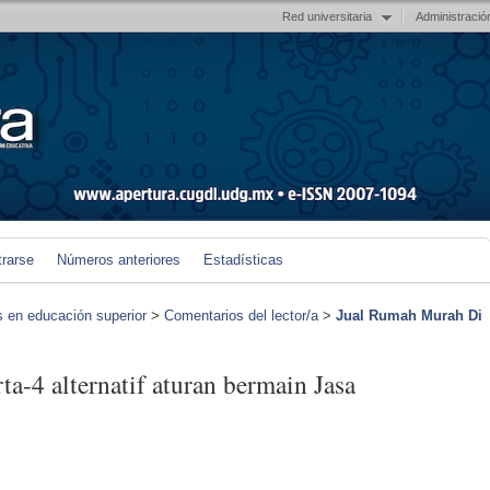
Red universitaria
Administració
trarse
Números anteriores
Estadísticas
s en educación superior
>
Comentarios del lector/a
>
Jual Rumah Murah Di
a-4 alternatif aturan bermain Jasa