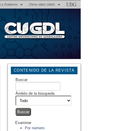
n y Gobierno
Otros sitios UdeG
CONTENIDO DE LA REVISTA
Buscar
Ámbito de la búsqueda
Examinar
Por número