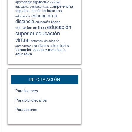
aprendizaje significativo
calidad
competencias
educativa
competencias
digitales
diseño instruccional
educación a
educación
distancia
educación básica
educación
educación en línea
educación
superior
virtual
entornos virtuales de
estudiantes universitarios
aprendizaje
formación docente
tecnología
educativa
INFORMACIÓN
Para lectores
Para bibliotecarios
Para autores