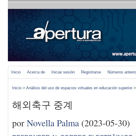
Inicio
Acerca de
Iniciar sesión
Registrarse
Números anteri
Inicio
>
Análisis del uso de espacios virtuales en educación superior
해외축구 중계
por
Novella Palma
(2023-05-30)