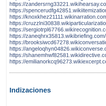
https://zandersrng33221.wikihearsay.c
https://spencerudfg42851.wikiitemizat
https://knoxkhez21111.wikinarration.c
https://cruzzlni30838.wikiparticulariz
https://sergiotrpl67766.wikirecognitio
https://zaneqhrx35813.wikibriefing.co
https://brooksiwcd67278.wikiconversat
https://angeloqhyn04826.wikiconverse.
https://shanemhwf82581.wikidirective.
https://emilianorkcq96273.wikiexcerpt
Indizaciones