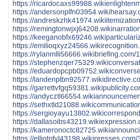
https://ricardocaxs99988.wikienlight
https://andersonplfn03954.wikihearsa
https://andreskzhk41974.wikiitemizat
https://remingtonwjxj64208.wikinarrat
https://keeganobfx69246.wikiparticul
https://emilioqxyz24566.wikirecogniti
https://rylanmlli56666.wikibriefing.c
https://stephenzqer75329.wikiconvers
https://eduardopcpb09752.wikiconvers
https://landenplbn92577.wikidirectiv
https://garrettvfgq59381.wikipublicity
https://andycztl66554.wikiannounceme
https://sethxtld21088.wikicommunicati
https://sergioyayu13802.wikicorrespon
https://dallasoibs43219.wikiexpressio
https://kameronoctc82725.wikiannounc
https://elliotpfvl43198.wikipresses.co