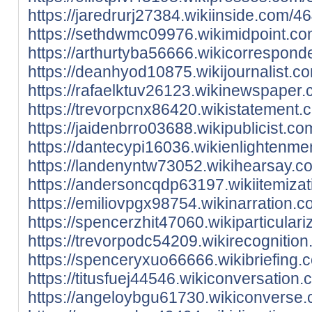
https://jaredrurj27384.wikiinside.com/
https://sethdwmc09976.wikimidpoint.co
https://arthurtyba56666.wikicorrespon
https://deanhyod10875.wikijournalist.
https://rafaelktuv26123.wikinewspaper
https://trevorpcnx86420.wikistatement
https://jaidenbrro03688.wikipublicist.
https://dantecypi16036.wikienlightenm
https://landenyntw73052.wikihearsay.c
https://andersoncqdp63197.wikiitemiza
https://emiliovpgx98754.wikinarration
https://spencerzhit47060.wikiparticula
https://trevorpodc54209.wikirecogniti
https://spenceryxuo66666.wikibriefing
https://titusfuej44546.wikiconversatio
https://angeloybgu61730.wikiconverse