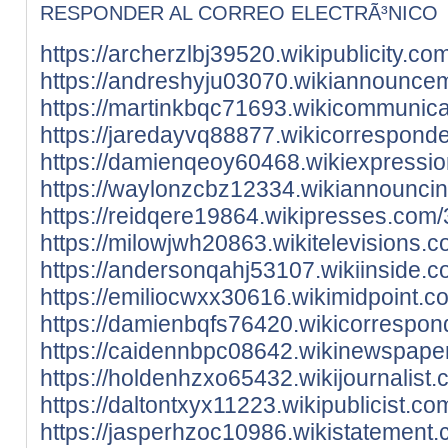
RESPONDER AL CORREO ELECTRÃ³NICO
https://archerzlbj39520.wikipublicity
https://andreshyju03070.wikiannounce
https://martinkbqc71693.wikicommuni
https://jaredayvq88877.wikicorrespon
https://damienqeoy60468.wikiexpressi
https://waylonzcbz12334.wikiannounci
https://reidqere19864.wikipresses.co
https://milowjwh20863.wikitelevisions
https://andersonqahj53107.wikiinside.
https://emiliocwxx30616.wikimidpoint
https://damienbqfs76420.wikicorrespo
https://caidennbpc08642.wikinewspape
https://holdenhzxo65432.wikijournalis
https://daltontxyx11223.wikipublicist
https://jasperhzoc10986.wikistatemen