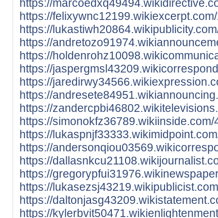
https://marcoedxq49494.wikidirective.
https://felixywnc12199.wikiexcerpt.co
https://lukastiwh20864.wikipublicity.c
https://andretozo91974.wikiannouncem
https://holdenrohz10098.wikicommunica
https://jaspergmsl43209.wikicorrespon
https://jaredirwy34566.wikiexpression
https://andresete84951.wikiannouncing
https://zandercpbi46802.wikitelevisio
https://simonokfz36789.wikiinside.com
https://lukaspnjf33333.wikimidpoint.co
https://andersonqiou03569.wikicorresp
https://dallasnkcu21108.wikijournalist
https://gregorypfui31976.wikinewspape
https://lukasezsj43219.wikipublicist.c
https://daltonjasg43209.wikistatement
https://kylerbvit50471.wikienlightenme