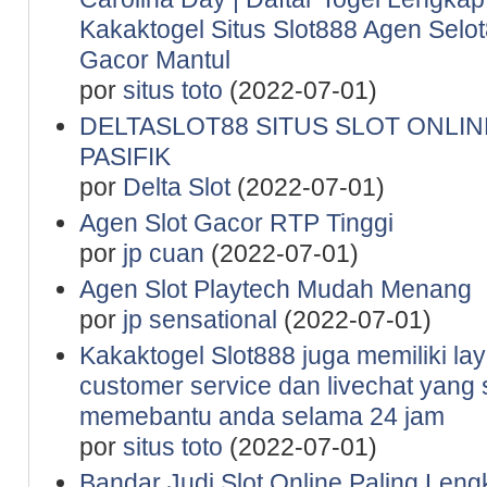
Kakaktogel Situs Slot888 Agen Selot
Gacor Mantul
por
situs toto
(2022-07-01)
DELTASLOT88 SITUS SLOT ONLINE
PASIFIK
por
Delta Slot
(2022-07-01)
Agen Slot Gacor RTP Tinggi
por
jp cuan
(2022-07-01)
Agen Slot Playtech Mudah Menang
por
jp sensational
(2022-07-01)
Kakaktogel Slot888 juga memiliki la
customer service dan livechat yang 
memebantu anda selama 24 jam
por
situs toto
(2022-07-01)
Bandar Judi Slot Online Paling Leng