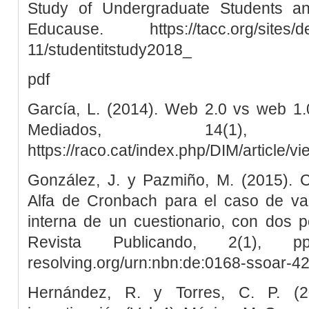
Study of Undergraduate Students an
Educause. https://tacc.org/sites/def
11/studentitstudy2018_
pdf
García, L. (2014). Web 2.0 vs web 1.0
Mediados, 14(1
https://raco.cat/index.php/DIM/article/v
González, J. y Pazmiño, M. (2015). Cá
Alfa de Cronbach para el caso de val
interna de un cuestionario, con dos po
Revista Publicando, 2(1), pp
resolving.org/urn:nbn:de:0168-ssoar-4
Hernández, R. y Torres, C. P. (2