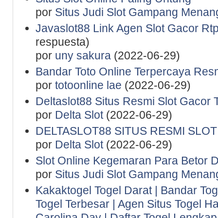
por
Situs Judi Slot Gampang Menan
Javaslot88 Link Agen Slot Gacor Rtp 
respuesta)
por
uny sakura
(2022-06-29)
Bandar Toto Online Terpercaya Resm
por
totoonline lae
(2022-06-29)
Deltaslot88 Situs Resmi Slot Gacor 
por
Delta Slot
(2022-06-29)
DELTASLOT88 SITUS RESMI SLO
por
Delta Slot
(2022-06-29)
Slot Online Kegemaran Para Betor D
por
Situs Judi Slot Gampang Menan
Kakaktogel Togel Darat | Bandar Tog
Togel Terbesar | Agen Situs Togel Ha
Carolina Day | Daftar Togel Lengkap 