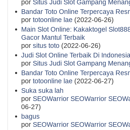
por
Situs Judi Slot Gampang Menan
Bandar Toto Online Terpercaya Resm
por
totoonline lae
(2022-06-26)
Main Slot Online: Kakaktogel Slot888
Gacor Mantul Terbaik
por
situs toto
(2022-06-26)
Judi Slot Online Terbaik Di Indones
por
Situs Judi Slot Gampang Menan
Bandar Toto Online Terpercaya Resm
por
totoonline lae
(2022-06-27)
Suka suka lah
por
SEOWarrior SEOWarrior SEOWar
06-27)
bagus
por
SEOWarrior SEOWarrior SEOWar