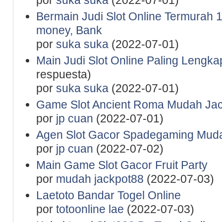
por
suka suka
(2022-07-01)
Bermain Judi Slot Online Termurah 1
money, Bank
por
suka suka
(2022-07-01)
Main Judi Slot Online Paling Lengk
respuesta)
por
suka suka
(2022-07-01)
Game Slot Ancient Roma Mudah Jac
por
jp cuan
(2022-07-01)
Agen Slot Gacor Spadegaming Mu
por
jp cuan
(2022-07-02)
Main Game Slot Gacor Fruit Party
por
mudah jackpot88
(2022-07-03)
Laetoto Bandar Togel Online
por
totoonline lae
(2022-07-03)