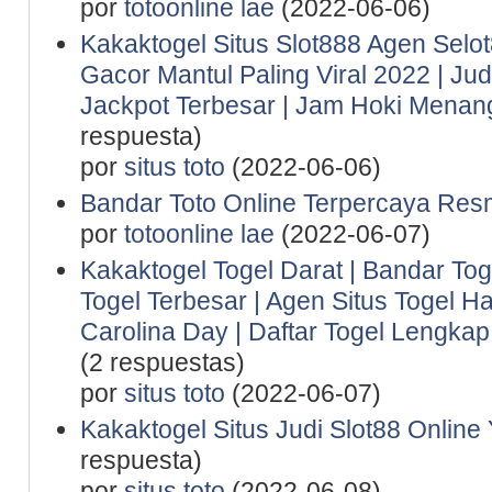
por
totoonline lae
(2022-06-06)
Kakaktogel Situs Slot888 Agen Selot
Gacor Mantul Paling Viral 2022 | Ju
Jackpot Terbesar | Jam Hoki Menan
respuesta)
por
situs toto
(2022-06-06)
Bandar Toto Online Terpercaya Resm
por
totoonline lae
(2022-06-07)
Kakaktogel Togel Darat | Bandar Tog
Togel Terbesar | Agen Situs Togel Ha
Carolina Day | Daftar Togel Lengkap 
(2 respuestas)
por
situs toto
(2022-06-07)
Kakaktogel Situs Judi Slot88 Online
respuesta)
por
situs toto
(2022-06-08)