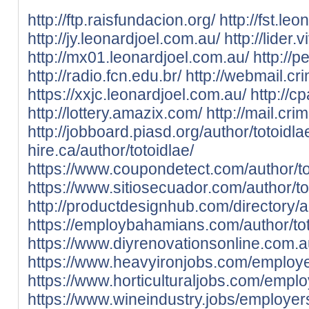
http://ftp.raisfundacion.org/
http://fst.le
http://jy.leonardjoel.com.au/
http://lider.
http://mx01.leonardjoel.com.au/
http://p
http://radio.fcn.edu.br/
http://webmail.cri
https://xxjc.leonardjoel.com.au/
http://c
http://lottery.amazix.com/
http://mail.cri
http://jobboard.piasd.org/author/totoidla
hire.ca/author/totoidlae/
https://www.coupondetect.com/author/to
https://www.sitiosecuador.com/author/to
http://productdesignhub.com/directory/au
https://employbahamians.com/author/tot
https://www.diyrenovationsonline.com.au
https://www.heavyironjobs.com/employe
https://www.horticulturaljobs.com/empl
https://www.wineindustry.jobs/employer