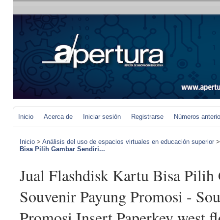
Inicio
Acerca de
Iniciar sesión
Registrarse
Números anteri
Inicio
>
Análisis del uso de espacios virtuales en educación superior
Bisa Pilih Gambar Sendiri...
Jual Flashdisk Kartu Bisa Pilih
Souvenir Payung Promosi - Sou
Promosi Insert Paperkey west f