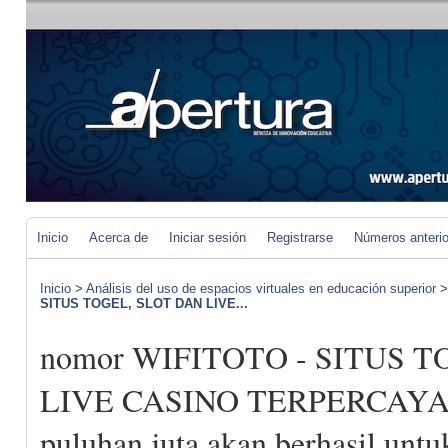
Inicio
Acerca de
Iniciar sesión
Registrarse
Números anteri
Inicio
>
Análisis del uso de espacios virtuales en educación superior
SITUS TOGEL, SLOT DAN LIVE...
nomor WIFITOTO - SITUS 
LIVE CASINO TERPERCAYA
puluhan juta akan berhasil untu