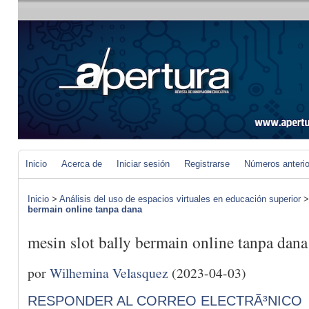
Inicio
Acerca de
Iniciar sesión
Registrarse
Números anteri
Inicio
>
Análisis del uso de espacios virtuales en educación superior
bermain online tanpa dana
mesin slot bally bermain online tanpa dana
por
Wilhemina Velasquez
(2023-04-03)
RESPONDER AL CORREO ELECTRÃ³NICO