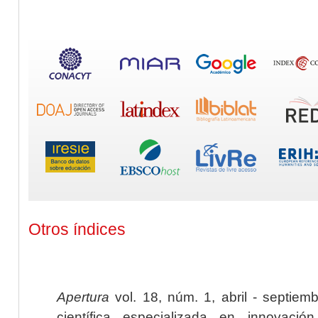
Otros índices
Apertura
vol. 18, núm. 1, abril - septiem
científica especializada en innovaci