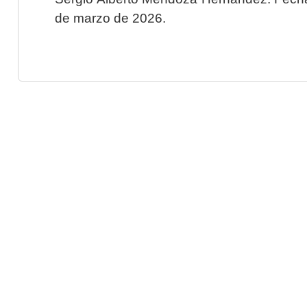
de marzo de 2026.