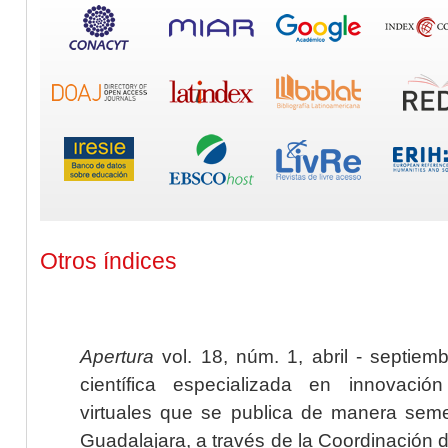
Otros índices
Apertura
vol. 18, núm. 1, abril - septiem
científica especializada en innovaci
virtuales que se publica de manera seme
Guadalajara, a través de la Coordinación 