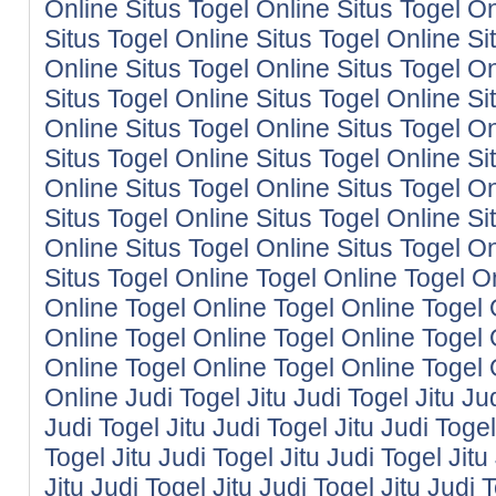
Online
Situs Togel Online
Situs Togel On
Situs Togel Online
Situs Togel Online
Si
Online
Situs Togel Online
Situs Togel On
Situs Togel Online
Situs Togel Online
Si
Online
Situs Togel Online
Situs Togel On
Situs Togel Online
Situs Togel Online
Si
Online
Situs Togel Online
Situs Togel On
Situs Togel Online
Situs Togel Online
Si
Online
Situs Togel Online
Situs Togel On
Situs Togel Online
Togel Online
Togel O
Online
Togel Online
Togel Online
Togel 
Online
Togel Online
Togel Online
Togel 
Online
Togel Online
Togel Online
Togel 
Online
Judi Togel Jitu
Judi Togel Jitu
Jud
Judi Togel Jitu
Judi Togel Jitu
Judi Togel
Togel Jitu
Judi Togel Jitu
Judi Togel Jitu
Jitu
Judi Togel Jitu
Judi Togel Jitu
Judi T