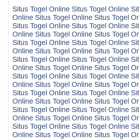
Situs Togel Online
Situs Togel Online
Si
Online
Situs Togel Online
Situs Togel On
Situs Togel Online
Situs Togel Online
Si
Online
Situs Togel Online
Situs Togel On
Situs Togel Online
Situs Togel Online
Si
Online
Situs Togel Online
Situs Togel On
Situs Togel Online
Situs Togel Online
Si
Online
Situs Togel Online
Situs Togel On
Situs Togel Online
Situs Togel Online
Si
Online
Situs Togel Online
Situs Togel On
Situs Togel Online
Situs Togel Online
Si
Online
Situs Togel Online
Situs Togel On
Situs Togel Online
Situs Togel Online
Si
Online
Situs Togel Online
Situs Togel On
Situs Togel Online
Situs Togel Online
Si
Online
Situs Togel Online
Situs Togel On