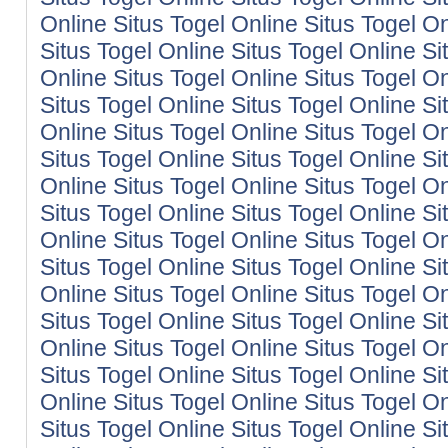
Online
Situs Togel Online
Situs Togel On
Situs Togel Online
Situs Togel Online
Si
Online
Situs Togel Online
Situs Togel On
Situs Togel Online
Situs Togel Online
Si
Online
Situs Togel Online
Situs Togel On
Situs Togel Online
Situs Togel Online
Si
Online
Situs Togel Online
Situs Togel On
Situs Togel Online
Situs Togel Online
Si
Online
Situs Togel Online
Situs Togel On
Situs Togel Online
Situs Togel Online
Si
Online
Situs Togel Online
Situs Togel On
Situs Togel Online
Situs Togel Online
Si
Online
Situs Togel Online
Situs Togel On
Situs Togel Online
Situs Togel Online
Si
Online
Situs Togel Online
Situs Togel On
Situs Togel Online
Situs Togel Online
Si