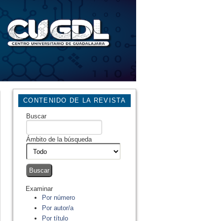
CONTENIDO DE LA REVISTA
Buscar
Ámbito de la búsqueda
Examinar
Por número
Por autor/a
Por título