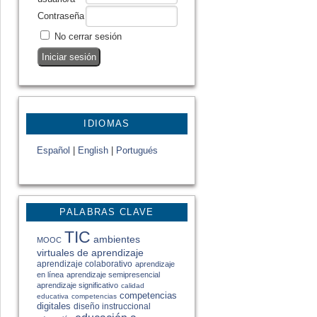
Contraseña
No cerrar sesión
IDIOMAS
Español
|
English
|
Portugués
PALABRAS CLAVE
TIC
ambientes
MOOC
virtuales de aprendizaje
aprendizaje colaborativo
aprendizaje
en línea
aprendizaje semipresencial
aprendizaje significativo
calidad
competencias
educativa
competencias
digitales
diseño instruccional