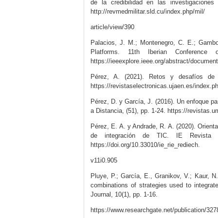
de la credibilidad en las investigaciones
http://revmedmilitar.sld.cu/index.php/mil/
article/view/390
Palacios, J. M.; Montenegro, C. E.; Gamboa
Platforms. 11th Iberian Conference
https://ieeexplore.ieee.org/abstract/documen
Pérez, A. (2021). Retos y desafíos de 
https://revistaselectronicas.ujaen.es/index.
Pérez, D. y García, J. (2016). Un enfoque pa
a Distancia, (51), pp. 1-24. https://revistas
Pérez, E. A. y Andrade, R. A. (2020). Orienta
de integración de TIC. IE Revista
https://doi.org/10.33010/ie_rie_rediech.
v11i0.905
Pluye, P.; García, E., Granikov, V.; Kaur, N.
combinations of strategies used to integrate
Journal, 10(1), pp. 1-16.
https://www.researchgate.net/publication/