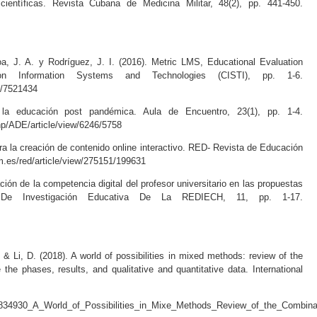
 científicas. Revista Cubana de Medicina Militar, 48(2), pp. 441-450.
, J. A. y Rodríguez, J. I. (2016). Metric LMS, Educational Evaluation
 on Information Systems and Technologies (CISTI), pp. 1-6.
t/7521434
la educación post pandémica. Aula de Encuentro, 23(1), pp. 1-4.
php/ADE/article/view/6246/5758
ra la creación de contenido online interactivo. RED- Revista de Educación
.um.es/red/article/view/275151/199631
ción de la competencia digital del profesor universitario en las propuestas
 De Investigación Educativa De La REDIECH, 11, pp. 1-17.
 & Li, D. (2018). A world of possibilities in mixed methods: review of the
 the phases, results, and qualitative and quantitative data. International
327834930_A_World_of_Possibilities_in_Mixe_Methods_Review_of_the_Combina