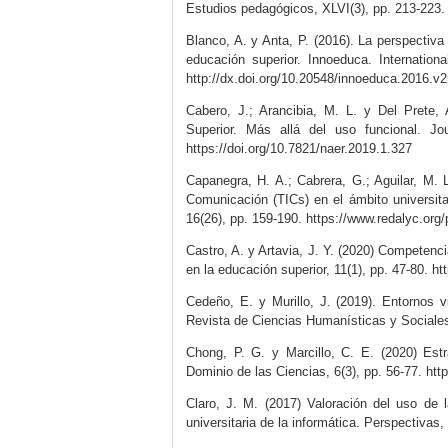
Estudios pedagógicos, XLVI(3), pp. 213-223
Blanco, A. y Anta, P. (2016). La perspectiva
educación superior. Innoeduca. Internation
http://dx.doi.org/10.20548/innoeduca.2016.v2
Cabero, J.; Arancibia, M. L. y Del Prete,
Superior. Más allá del uso funcional. J
https://doi.org/10.7821/naer.2019.1.327
Capanegra, H. A.; Cabrera, G.; Aguilar, M.
Comunicación (TICs) en el ámbito universit
16(26), pp. 159-190. https://www.redalyc.or
Castro, A. y Artavia, J. Y. (2020) Competenci
en la educación superior, 11(1), pp. 47-80. h
Cedeño, E. y Murillo, J. (2019). Entornos 
Revista de Ciencias Humanísticas y Sociales 
Chong, P. G. y Marcillo, C. E. (2020) Estr
Dominio de las Ciencias, 6(3), pp. 56-77. htt
Claro, J. M. (2017) Valoración del uso de
universitaria de la informática. Perspectivas