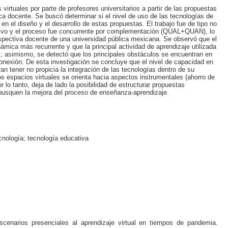
virtuales por parte de profesores universitarios a partir de las propuestas
ica docente. Se buscó determinar si el nivel de uso de las tecnologías de
en el diseño y el desarrollo de estas propuestas. El trabajo fue de tipo no
ptivo y el proceso fue concurrente por complementación (QUAL+QUAN), lo
erspectiva docente de una universidad pública mexicana. Se observó que el
mica más recurrente y que la principal actividad de aprendizaje utilizada
s; asimismo, se detectó que los principales obstáculos se encuentran en
 conexión. De esta investigación se concluye que el nivel de capacidad en
an tener no propicia la integración de las tecnologías dentro de su
s espacios virtuales se orienta hacia aspectos instrumentales (ahorro de
r lo tanto, deja de lado la posibilidad de estructurar propuestas
busquen la mejora del proceso de enseñanza-aprendizaje.
cnología; tecnología educativa
escenarios presenciales al aprendizaje virtual en tiempos de pandemia.