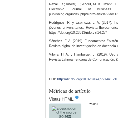
Razali, R.; Anwar, F.; Abdul, M. & Filzahti, 
Electronic Journal of Business R
publishing.org/index.php/ejbrm/article/view/1
Rodríguez, R. y Espinoza, L. A. (2017). Tra
jóvenes universitarios. Revista Iberoameric
https://doi.org/10.23913/ride.v7i14.274
Sánchez, F. A. (2019). Fundamentos Epistémic
Revista digital de investigación en docencia u
Viloria, H. A. y Hamburger, J. (2019). Uso 
Revista Latinoamericana de Comunicación, (1
DOI:
http://dx.doi.org/10.32870/Ap.v14n1.21
Métricas de artículo
Vistas HTML.
75,881
80,933