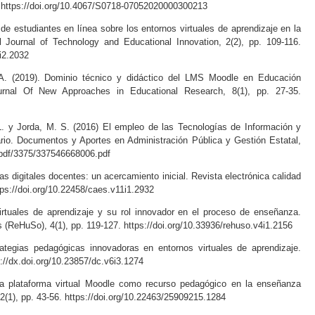
. https://doi.org/10.4067/S0718-07052020000300213
 de estudiantes en línea sobre los entornos virtuales de aprendizaje en la
al Journal of Technology and Educational Innovation, 2(2), pp. 109-116.
i2.2032
 A. (2019). Dominio técnico y didáctico del LMS Moodle en Educación
ournal Of New Approaches in Educational Research, 8(1), pp. 27-35.
 L. y Jorda, M. S. (2016) El empleo de las Tecnologías de Información y
ario. Documentos y Aportes en Administración Pública y Gestión Estatal,
g/pdf/3375/337546668006.pdf
as digitales docentes: un acercamiento inicial. Revista electrónica calidad
ttps://doi.org/10.22458/caes.v11i1.2932
virtuales de aprendizaje y su rol innovador en el proceso de enseñanza.
(ReHuSo), 4(1), pp. 119-127. https://doi.org/10.33936/rehuso.v4i1.2156
ategias pedagógicas innovadoras en entornos virtuales de aprendizaje.
p://dx.doi.org/10.23857/dc.v6i3.1274
 la plataforma virtual Moodle como recurso pedagógico en la enseñanza
, 2(1), pp. 43-56. https://doi.org/10.22463/25909215.1284