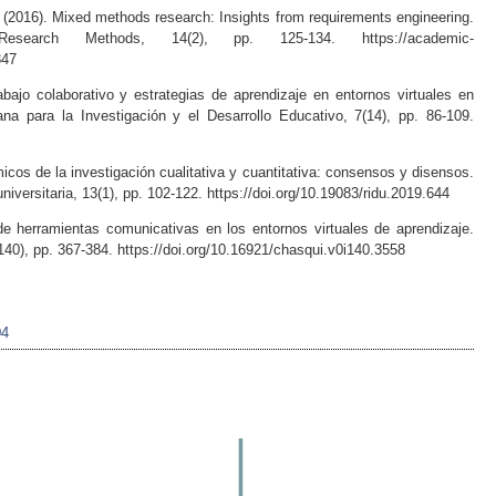
F. (2016). Mixed methods research: Insights from requirements engineering.
esearch Methods, 14(2), pp. 125-134. https://academic-
347
bajo colaborativo y estrategias de aprendizaje en entornos virtuales en
ana para la Investigación y el Desarrollo Educativo, 7(14), pp. 86-109.
os de la investigación cualitativa y cuantitativa: consensos y disensos.
niversitaria, 13(1), pp. 102-122. https://doi.org/10.19083/ridu.2019.644
de herramientas comunicativas en los entornos virtuales de aprendizaje.
40), pp. 367-384. https://doi.org/10.16921/chasqui.v0i140.3558
04