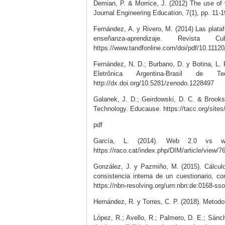
Demian, P. & Morrice, J. (2012) The use of 
Journal Engineering Education, 7(1), pp. 11-
Fernández, A. y Rivero, M. (2014) Las plataf
enseñanza-aprendizaje. Revist
https://www.tandfonline.com/doi/pdf/10.111
Fernández, N. D.; Burbano, D. y Botina, L. F
Eletrônica Argentina-Brasil de
http://dx.doi.org/10.5281/zenodo.1228497
Galanek, J. D.; Geirdowski, D. C. & Brook
Technology. Educause. https://tacc.org/sites
pdf
García, L. (2014). Web 2.0 vs web
https://raco.cat/index.php/DIM/article/view/7
González, J. y Pazmiño, M. (2015). Cálculo
consistencia interna de un cuestionario, co
https://nbn-resolving.org/urn:nbn:de:0168-ss
Hernández, R. y Torres, C. P. (2018). Metodol
López, R.; Avello, R.; Palmero, D. E.; Sánc