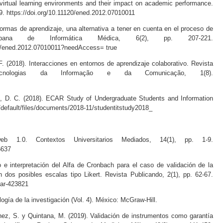
virtual learning environments and their impact on academic performance.
19. https://doi.org/10.11120/ened.2012.07010011
ormas de aprendizaje, una alternativa a tener en cuenta en el proceso de
a Cubana de Informática Médica, 6(2), pp. 207-221.
20/ened.2012.07010011?needAccess= true
. (2018). Interacciones en entornos de aprendizaje colaborativo. Revista
 Tecnologias da Informação e da Comunicação, 1(8).
s, D. C. (2018). ECAR Study of Undergraduate Students and Information
/default/files/documents/2018-11/studentitstudy2018_
 1.0. Contextos Universitarios Mediados, 14(1), pp. 1-9.
6637
 e interpretación del Alfa de Cronbach para el caso de validación de la
n dos posibles escalas tipo Likert. Revista Publicando, 2(1), pp. 62-67.
oar-423821
ogía de la investigación (Vol. 4). México: McGraw-Hill.
hez, S. y Quintana, M. (2019). Validación de instrumentos como garantía