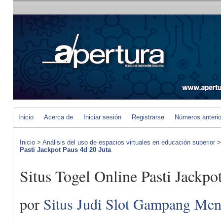
Inicio
Acerca de
Iniciar sesión
Registrarse
Números anteri
Inicio
>
Análisis del uso de espacios virtuales en educación superior
Pasti Jackpot Paus 4d 20 Juta
Situs Togel Online Pasti Jackpo
por
Situs Judi Slot Gampang Me