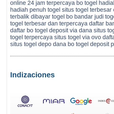
online 24 jam terpercaya
bo togel hadia
hadiah penuh togel
situs togel terbesar
terbalik dibayar
togel bo
bandar judi tog
togel terbesar dan terpercaya
daftar ba
daftar bo togel deposit via dana
situs to
togel terpercaya
situs togel via ovo
daft
situs togel depo dana
bo togel deposit 
Indizaciones