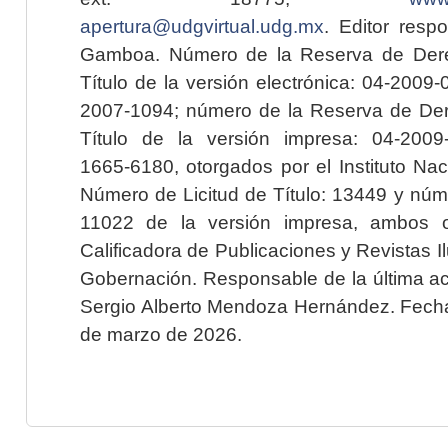
apertura@udgvirtual.udg.mx
. Editor resp
Gamboa. Número de la Reserva de Dere
Título de la versión electrónica: 04-200
2007-1094; número de la Reserva de Der
Título de la versión impresa: 04-200
1665-6180, otorgados por el Instituto Nac
Número de Licitud de Título: 13449 y núme
11022 de la versión impresa, ambos o
Calificadora de Publicaciones y Revistas I
Gobernación. Responsable de la última ac
Sergio Alberto Mendoza Hernández. Fecha 
de marzo de 2026.