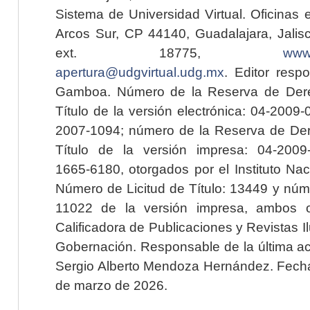
Sistema de Universidad Virtual. Oficinas 
Arcos Sur, CP 44140, Guadalajara, Jalisc
ext. 18775,
www.
apertura@udgvirtual.udg.mx
. Editor resp
Gamboa. Número de la Reserva de Dere
Título de la versión electrónica: 04-200
2007-1094; número de la Reserva de Der
Título de la versión impresa: 04-200
1665-6180, otorgados por el Instituto Nac
Número de Licitud de Título: 13449 y núme
11022 de la versión impresa, ambos o
Calificadora de Publicaciones y Revistas I
Gobernación. Responsable de la última ac
Sergio Alberto Mendoza Hernández. Fecha 
de marzo de 2026.