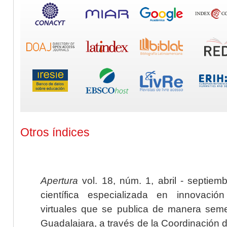
Otros índices
Apertura
vol. 18, núm. 1, abril - septiem
científica especializada en innovaci
virtuales que se publica de manera seme
Guadalajara, a través de la Coordinación 