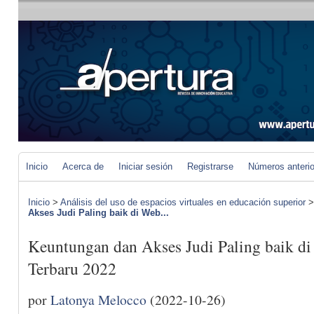
Inicio
Acerca de
Iniciar sesión
Registrarse
Números anteri
Inicio
>
Análisis del uso de espacios virtuales en educación superior
Akses Judi Paling baik di Web...
Keuntungan dan Akses Judi Paling baik d
Terbaru 2022
por
Latonya Melocco
(2022-10-26)