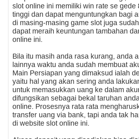
slot online ini memiliki win rate se ge
tinggi dan dapat menguntungkan bagi 
di masing-masing game slot juga sudah
dapat meraih keuntungan tambahan dari 
online ini.
Bila itu masih anda rasa kurang, anda
lainnya waktu anda sudah membuat aku
Main Persiapan yang dimaksud ialah de
yaitu hal yang akan sering anda lakuka
untuk memasukkan uang ke dalam akun
difungsikan sebagai bekal taruhan and
online. Prosesnya rata rata mengharu
transfer uang via bank, tapi anda tak han
di website slot online ini.