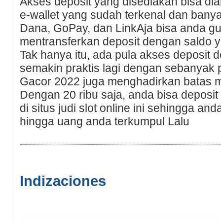
Akses deposit yang disediakan bisa dia
e-wallet yang sudah terkenal dan ban
Dana, GoPay, dan LinkAja bisa anda g
mentransferkan deposit dengan saldo ya
Tak hanya itu, ada pula akses deposit 
semakin praktis lagi dengan sebanyak pi
Gacor 2022 juga menghadirkan batas m
Dengan 20 ribu saja, anda bisa deposit 
di situs judi slot online ini sehingga a
hingga uang anda terkumpul Lalu
Indizaciones