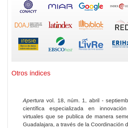
Otros índices
Apertura
vol. 18, núm. 1, abril - septiem
científica especializada en innovaci
virtuales que se publica de manera seme
Guadalajara, a través de la Coordinación 