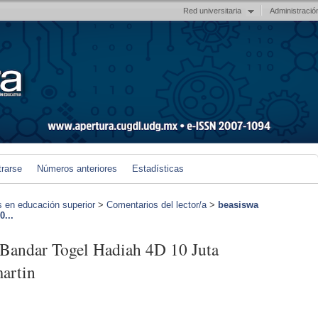
Red universitaria
Administració
trarse
Números anteriores
Estadísticas
s en educación superior
>
Comentarios del lector/a
>
beasiswa
...
andar Togel Hadiah 4D 10 Juta
martin