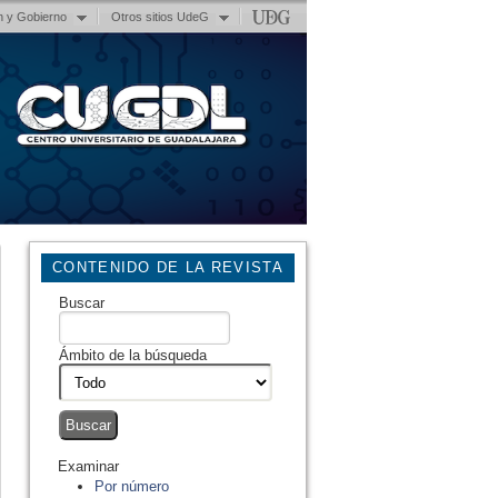
n y Gobierno
Otros sitios UdeG
CONTENIDO DE LA REVISTA
Buscar
Ámbito de la búsqueda
Examinar
Por número