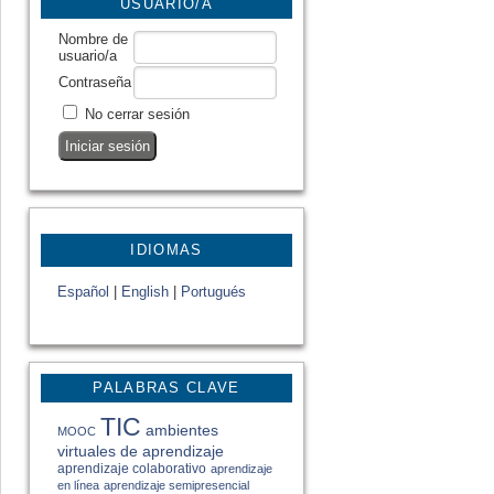
USUARIO/A
Nombre de
usuario/a
Contraseña
No cerrar sesión
IDIOMAS
Español
|
English
|
Portugués
PALABRAS CLAVE
TIC
ambientes
MOOC
virtuales de aprendizaje
aprendizaje colaborativo
aprendizaje
en línea
aprendizaje semipresencial