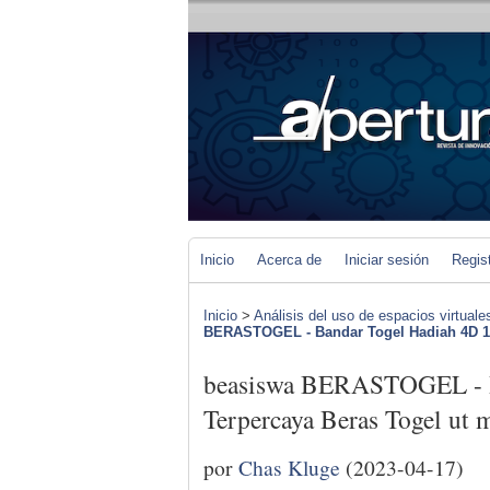
Inicio
Acerca de
Iniciar sesión
Regis
Inicio
>
Análisis del uso de espacios virtuale
BERASTOGEL - Bandar Togel Hadiah 4D 10
beasiswa BERASTOGEL - B
Terpercaya Beras Togel ut 
por
Chas Kluge
(2023-04-17)