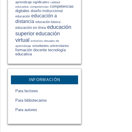
aprendizaje significativo
calidad
competencias
educativa
competencias
digitales
diseño instruccional
educación a
educación
distancia
educación básica
educación
educación en línea
educación
superior
virtual
entornos virtuales de
estudiantes universitarios
aprendizaje
formación docente
tecnología
educativa
INFORMACIÓN
Para lectores
Para bibliotecarios
Para autores