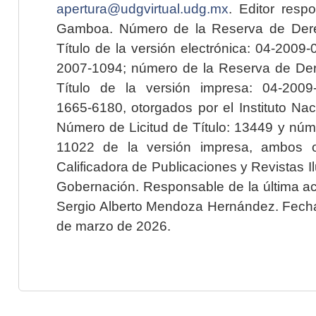
apertura@udgvirtual.udg.mx
. Editor resp
Gamboa. Número de la Reserva de Dere
Título de la versión electrónica: 04-200
2007-1094; número de la Reserva de Der
Título de la versión impresa: 04-200
1665-6180, otorgados por el Instituto Nac
Número de Licitud de Título: 13449 y núme
11022 de la versión impresa, ambos o
Calificadora de Publicaciones y Revistas I
Gobernación. Responsable de la última ac
Sergio Alberto Mendoza Hernández. Fecha 
de marzo de 2026.