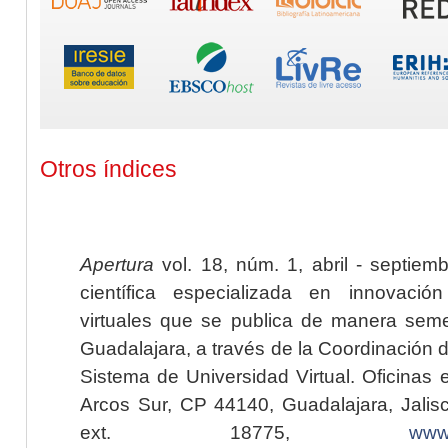
Otros índices
Apertura
vol. 18, núm. 1, abril - septiem
científica especializada en innovaci
virtuales que se publica de manera seme
Guadalajara, a través de la Coordinación 
Sistema de Universidad Virtual. Oficinas 
Arcos Sur, CP 44140, Guadalajara, Jalisc
ext. 18775,
www.