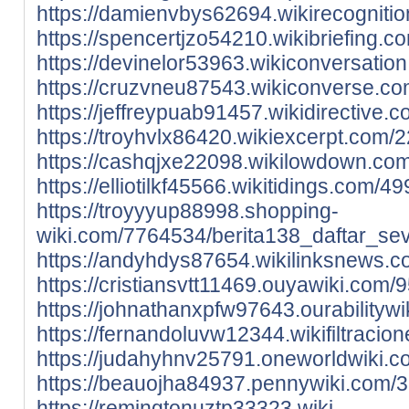
https://damienvbys62694.wikirecogniti
https://spencertjzo54210.wikibriefing
https://devinelor53963.wikiconversati
https://cruzvneu87543.wikiconverse.co
https://jeffreypuab91457.wikidirective
https://troyhvlx86420.wikiexcerpt.com
https://cashqjxe22098.wikilowdown.co
https://elliotilkf45566.wikitidings.co
https://troyyyup88998.shopping-
wiki.com/7764534/berita138_daftar_sev
https://andyhdys87654.wikilinksnews.
https://cristiansvtt11469.ouyawiki.co
https://johnathanxpfw97643.ourability
https://fernandoluvw12344.wikifiltraci
https://judahyhnv25791.oneworldwiki.c
https://beauojha84937.pennywiki.com/
https://remingtonuztp33323.wiki-