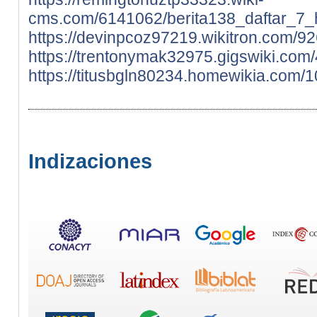
cms.com/6141062/berita138_daftar_7_h
https://devinpcoz97219.wikitron.com/9
https://trentonymak32975.gigswiki.com
https://titusbgln80234.homewikia.com
Indizaciones