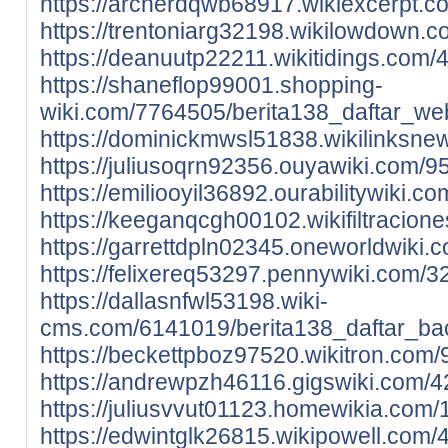
https://archerdqwb68917.wikiexcerpt.c
https://trentoniarg32198.wikilowdown.
https://deanuutp22211.wikitidings.com
https://shaneflop99001.shopping-
wiki.com/7764505/berita138_daftar_we
https://dominickmwsl51838.wikilinksn
https://juliusoqrn92356.ouyawiki.com/
https://emiliooyil36892.ourabilitywiki
https://keeganqcgh00102.wikifiltracio
https://garrettdpln02345.oneworldwiki
https://felixereq53297.pennywiki.com/
https://dallasnfwl53198.wiki-
cms.com/6141019/berita138_daftar_ba
https://beckettpboz97520.wikitron.com
https://andrewpzh46116.gigswiki.com/
https://juliusvvut01123.homewikia.com
https://edwintglk26815.wikipowell.com