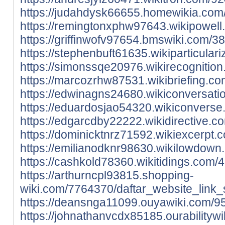
https://judahdysk66655.homewikia.com
https://remingtonxphw97643.wikipowell
https://griffinwofv97654.bmswiki.com/3
https://stephenbuft61635.wikiparticula
https://simonssqe20976.wikirecogniti
https://marcozrhw87531.wikibriefing.c
https://edwinagns24680.wikiconversat
https://eduardosjao54320.wikiconvers
https://edgarcdby22222.wikidirective.
https://dominicktnrz71592.wikiexcerpt
https://emilianodknr98630.wikilowdow
https://cashkold78360.wikitidings.com
https://arthurncpl93815.shopping-
wiki.com/7764370/daftar_website_link_
https://deansnga11099.ouyawiki.com/9
https://johnathanvcdx85185.ourability