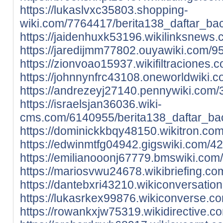
https://lukaslvxc35803.shopping-
wiki.com/7764417/berita138_daftar_bac
https://jaidenhuxk53196.wikilinksnews
https://jaredijmm77802.ouyawiki.com/9
https://zionvoao15937.wikifiltracione
https://johnnynfrc43108.oneworldwiki.
https://andrezeyj27140.pennywiki.com
https://israelsjan36036.wiki-
cms.com/6140955/berita138_daftar_ba
https://dominickkbqy48150.wikitron.c
https://edwinmtfg04942.gigswiki.com/4
https://emilianooonj67779.bmswiki.co
https://mariosvwu24678.wikibriefing.c
https://dantebxri43210.wikiconversati
https://lukasrkex99876.wikiconverse.c
https://rowankxjw75319.wikidirective.