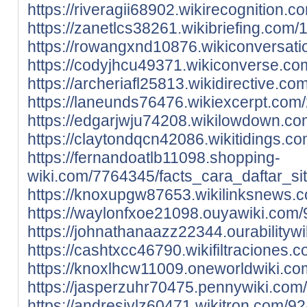
https://riveragii68902.wikirecognition.
https://zanetlcs38261.wikibriefing.com
https://rowangxnd10876.wikiconversati
https://codyjhcu49371.wikiconverse.co
https://archeriafl25813.wikidirective.c
https://laneunds76476.wikiexcerpt.com
https://edgarjwju74208.wikilowdown.co
https://claytondqcn42086.wikitidings.c
https://fernandoatlb11098.shopping-
wiki.com/7764345/facts_cara_daftar_sit
https://knoxupgw87653.wikilinksnews.c
https://waylonfxoe21098.ouyawiki.com/9
https://johnathanaazz22344.ourabilityw
https://cashtxcc46790.wikifiltraciones
https://knoxlhcw11009.oneworldwiki.co
https://jasperzuhr70475.pennywiki.com/
https://andresjylz60471.wikitron.com/9