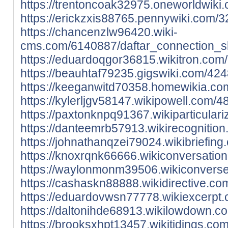
https://trentoncoak32975.oneworldwiki
https://erickzxis88765.pennywiki.com/
https://chancenzlw96420.wiki-
cms.com/6140887/daftar_connection_sl
https://eduardoqgor36815.wikitron.com
https://beauhtaf79235.gigswiki.com/42
https://keeganwitd70358.homewikia.co
https://kylerljgv58147.wikipowell.com/
https://paxtonknpq91367.wikiparticula
https://danteemrb57913.wikirecognitio
https://johnathanqzei79024.wikibriefi
https://knoxrqnk66666.wikiconversati
https://waylonmonm39506.wikiconverse
https://cashaskn88888.wikidirective.c
https://eduardovwsn77778.wikiexcerpt.
https://daltonihde68913.wikilowdown.c
https://brooksxhpt13457.wikitidings.