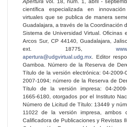
Apertura
vol. 18, núm. 1, abril - septiem
científica especializada en innovaci
virtuales que se publica de manera seme
Guadalajara, a través de la Coordinación 
Sistema de Universidad Virtual. Oficinas 
Arcos Sur, CP 44140, Guadalajara, Jalisc
ext. 18775,
www.
apertura@udgvirtual.udg.mx
. Editor resp
Gamboa. Número de la Reserva de Dere
Título de la versión electrónica: 04-200
2007-1094; número de la Reserva de Der
Título de la versión impresa: 04-200
1665-6180, otorgados por el Instituto Nac
Número de Licitud de Título: 13449 y núme
11022 de la versión impresa, ambos o
Calificadora de Publicaciones y Revistas I