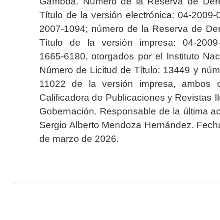
Gamboa. Número de la Reserva de Dere
Título de la versión electrónica: 04-200
2007-1094; número de la Reserva de Der
Título de la versión impresa: 04-200
1665-6180, otorgados por el Instituto Nac
Número de Licitud de Título: 13449 y núme
11022 de la versión impresa, ambos o
Calificadora de Publicaciones y Revistas I
Gobernación. Responsable de la última ac
Sergio Alberto Mendoza Hernández. Fecha 
de marzo de 2026.