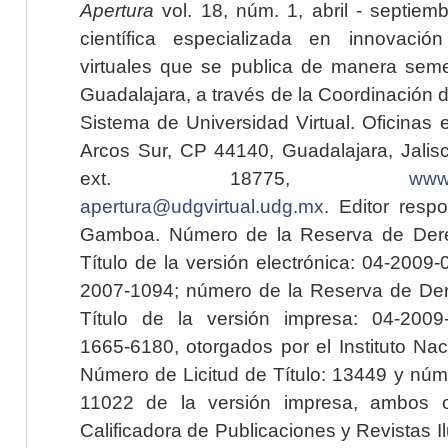
Apertura
vol. 18, núm. 1, abril - septiem
científica especializada en innovaci
virtuales que se publica de manera seme
Guadalajara, a través de la Coordinación 
Sistema de Universidad Virtual. Oficinas 
Arcos Sur, CP 44140, Guadalajara, Jalisc
ext. 18775,
www.
apertura@udgvirtual.udg.mx
. Editor resp
Gamboa. Número de la Reserva de Dere
Título de la versión electrónica: 04-200
2007-1094; número de la Reserva de Der
Título de la versión impresa: 04-200
1665-6180, otorgados por el Instituto Nac
Número de Licitud de Título: 13449 y núme
11022 de la versión impresa, ambos o
Calificadora de Publicaciones y Revistas I