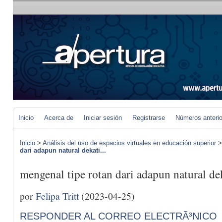
Inicio
Acerca de
Iniciar sesión
Registrarse
Números anteri
Inicio
>
Análisis del uso de espacios virtuales en educación superior
dari adapun natural dekati...
mengenal tipe rotan dari adapun natural de
por
Felipa Tritt
(2023-04-25)
RESPONDER AL CORREO ELECTRÃ³NICO