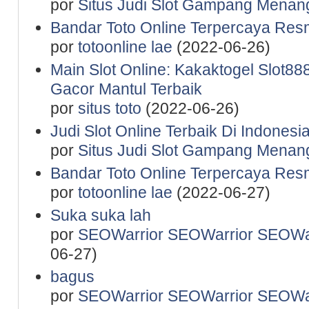
por
Situs Judi Slot Gampang Menan
Bandar Toto Online Terpercaya Resm
por
totoonline lae
(2022-06-26)
Main Slot Online: Kakaktogel Slot888
Gacor Mantul Terbaik
por
situs toto
(2022-06-26)
Judi Slot Online Terbaik Di Indones
por
Situs Judi Slot Gampang Menan
Bandar Toto Online Terpercaya Resm
por
totoonline lae
(2022-06-27)
Suka suka lah
por
SEOWarrior SEOWarrior SEOWar
06-27)
bagus
por
SEOWarrior SEOWarrior SEOWar