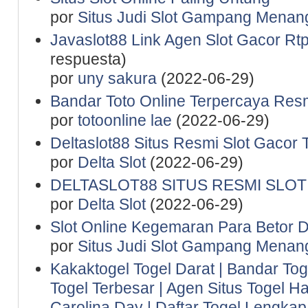
por
Situs Judi Slot Gampang Menan
Javaslot88 Link Agen Slot Gacor Rtp 
respuesta)
por
uny sakura
(2022-06-29)
Bandar Toto Online Terpercaya Resm
por
totoonline lae
(2022-06-29)
Deltaslot88 Situs Resmi Slot Gacor 
por
Delta Slot
(2022-06-29)
DELTASLOT88 SITUS RESMI SLO
por
Delta Slot
(2022-06-29)
Slot Online Kegemaran Para Betor D
por
Situs Judi Slot Gampang Menan
Kakaktogel Togel Darat | Bandar Tog
Togel Terbesar | Agen Situs Togel Ha
Carolina Day | Daftar Togel Lengkap 