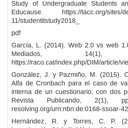
Study of Undergraduate Students an
Educause. https://tacc.org/sites/def
11/studentitstudy2018_
pdf
García, L. (2014). Web 2.0 vs web 1.0
Mediados, 14(1
https://raco.cat/index.php/DIM/article/v
González, J. y Pazmiño, M. (2015). Cá
Alfa de Cronbach para el caso de val
interna de un cuestionario, con dos po
Revista Publicando, 2(1), pp
resolving.org/urn:nbn:de:0168-ssoar-4
Hernández, R. y Torres, C. P. (2