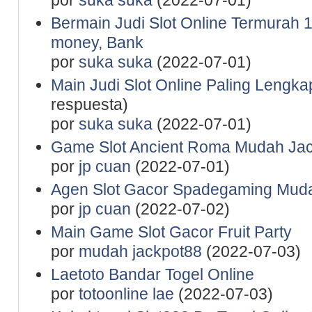
por
suka suka
(2022-07-01)
Bermain Judi Slot Online Termurah 1
money, Bank
por
suka suka
(2022-07-01)
Main Judi Slot Online Paling Lengk
respuesta)
por
suka suka
(2022-07-01)
Game Slot Ancient Roma Mudah Jac
por
jp cuan
(2022-07-01)
Agen Slot Gacor Spadegaming Mu
por
jp cuan
(2022-07-02)
Main Game Slot Gacor Fruit Party
por
mudah jackpot88
(2022-07-03)
Laetoto Bandar Togel Online
por
totoonline lae
(2022-07-03)