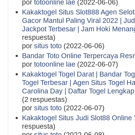
por
totoonline lae
(2022-06-06)
Kakaktogel Situs Slot888 Agen Selot
Gacor Mantul Paling Viral 2022 | Ju
Jackpot Terbesar | Jam Hoki Menan
respuesta)
por
situs toto
(2022-06-06)
Bandar Toto Online Terpercaya Resm
por
totoonline lae
(2022-06-07)
Kakaktogel Togel Darat | Bandar Tog
Togel Terbesar | Agen Situs Togel Ha
Carolina Day | Daftar Togel Lengkap 
(2 respuestas)
por
situs toto
(2022-06-07)
Kakaktogel Situs Judi Slot88 Online
respuesta)
por
situs toto
(2022-06-08)