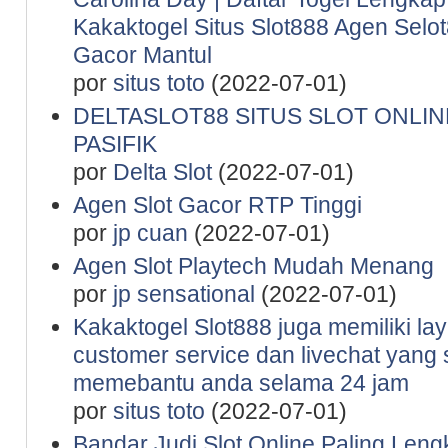
Kakaktogel Situs Slot888 Agen Selot
Gacor Mantul
por
situs toto
(2022-07-01)
DELTASLOT88 SITUS SLOT ONLINE
PASIFIK
por
Delta Slot
(2022-07-01)
Agen Slot Gacor RTP Tinggi
por
jp cuan
(2022-07-01)
Agen Slot Playtech Mudah Menang
por
jp sensational
(2022-07-01)
Kakaktogel Slot888 juga memiliki la
customer service dan livechat yang 
memebantu anda selama 24 jam
por
situs toto
(2022-07-01)
Bandar Judi Slot Online Paling Leng